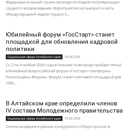
Федерации в нашей стране проводится Неделя популяризации
грудного вскармливания. Мероприятия организуют в честь
Международной недели грудного...
Юбилейный форум «ГосСтарт» станет
площадкой для обновления кадровой
политики
04.08.2026
Социальная сфера Алтайского края
Со 2 по 4 ноября 2026 года в Нижнем Новгороде пройдёт пятый
юбилейный Всероссийский форум «ГосСтарт» платформы
Росмолодёжь.Форумы. Форум станет ключевой площадкой для
1000...
В Алтайском крае определили членов
IV состава Молодежного правительства
03.08.2026
Социальная сфера Алтайского края
Очное заседание в рамках конкурсного отбора прошло в