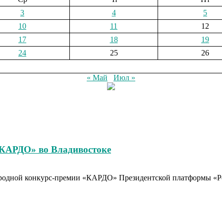
3
4
5
10
11
12
17
18
19
24
25
26
« Май
Июл »
«КАРДО» во Владивостоке
родной конкурс-премии «КАРДО» Президентской платформы «Рос