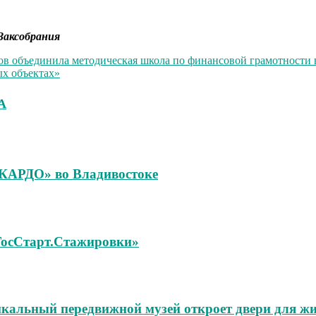
Заксобрания
сов объединила методическая школа по финансовой грамотности 
ых объектах»
А
«КАРДО» во Владивостоке
«ГосСтарт.Стажировки»
икальный передвижной музей откроет двери для жи