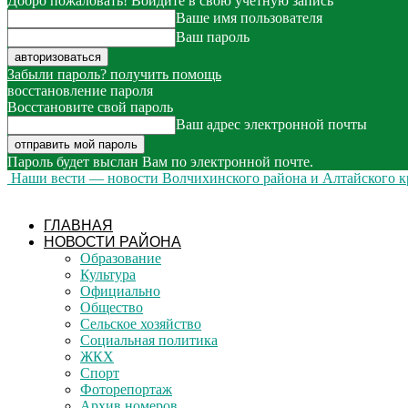
Добро пожаловать! Войдите в свою учётную запись
Ваше имя пользователя
Ваш пароль
Забыли пароль? получить помощь
восстановление пароля
Восстановите свой пароль
Ваш адрес электронной почты
Пароль будет выслан Вам по электронной почте.
Наши вести — новости Волчихинского района и Алтайского к
ГЛАВНАЯ
НОВОСТИ РАЙОНА
Образование
Культура
Официально
Общество
Сельское хозяйство
Социальная политика
ЖКХ
Спорт
Фоторепортаж
Архив номеров