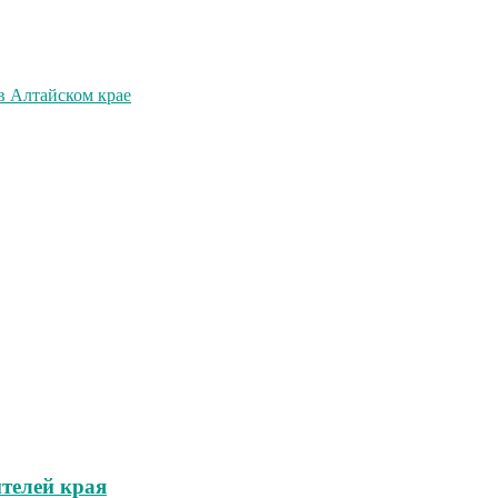
в Алтайском крае
телей края