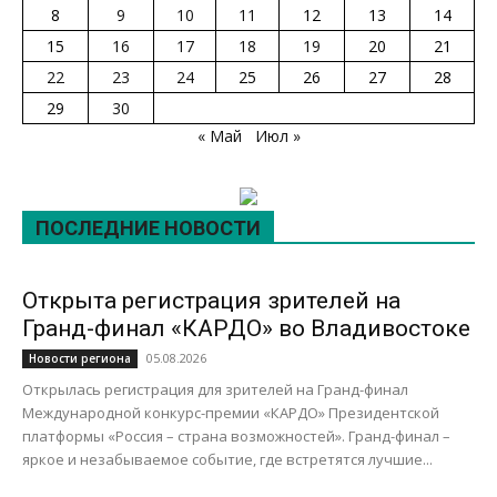
8
9
10
11
12
13
14
15
16
17
18
19
20
21
22
23
24
25
26
27
28
29
30
« Май
Июл »
ПОСЛЕДНИЕ НОВОСТИ
Открыта регистрация зрителей на
Гранд-финал «КАРДО» во Владивостоке
05.08.2026
Новости региона
Открылась регистрация для зрителей на Гранд-финал
Международной конкурс-премии «КАРДО» Президентской
платформы «Россия – страна возможностей». Гранд-финал –
яркое и незабываемое событие, где встретятся лучшие...