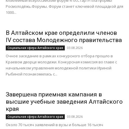
юбилейный Всероссийский форум «ГосСтарт» платформы
Росмолодёжь.Форумы. Форум станет ключевой площадкой для
1000...
В Алтайском крае определили членов
IV состава Молодежного правительства
03.08.2026
Социальная сфера Алтайского края
Очное заседание в рамках конкурсного отбора прошло в
Краевом дворце молодежи. Конкурсная комиссия во главе с
начальником управления молодежной политики Ириной
Рыбиной познакомилась с...
Завершена приемная кампания в
высшие учебные заведения Алтайского
края
03.08.2026
Социальная сфера Алтайского края
Около 70 тысяч заявлений в вузы и больше 16 тысяч