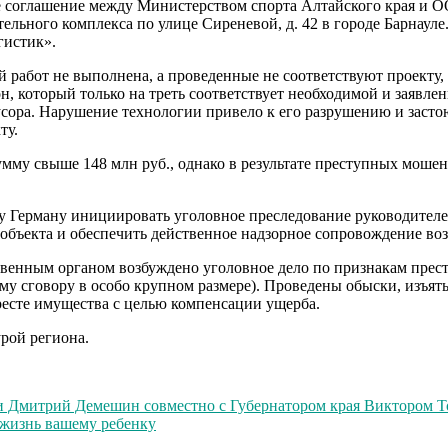
ное соглашение между Министерством спорта Алтайского края 
льного комплекса по улице Сиреневой, д. 42 в городе Барнауле
гистик».
 работ не выполнена, а проведенные не соответствуют проекту,
, который только на треть соответствует необходимой и заявле
сора. Нарушение технологии привело к его разрушению и засто
ту.
умму свыше 148 млн руб., однако в результате преступных моше
 Герману инициировать уголовное преследование руководител
объекта и обеспечить действенное надзорное сопровождение воз
венным органом возбуждено уголовное дело по признакам престу
му сговору в особо крупном размере). Проведены обыски, изъя
ресте имущества с целью компенсации ущерба.
урой региона.
и Дмитрий Демешин совместно с Губернатором края Виктором Т
 жизнь вашему ребенку