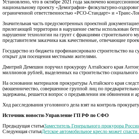
Установлено, что в октябре 2021 года заключено концессион
национальному проекту «Демография» физкультурно-оздоровите
ограниченной ответственностью «РСО-Стандарт» и «Транс-Ло
Значительная часть предусмотренных проектной документацией
прилегающей территории в нарушение сметы использован бетон
нарушение технологии на грунт с фракциями строительного му
представителем заказчика как качественные, отвечающие проек
Государство из бюджета профинансировало строительство на с
открыт для посещения местными жителями.
Дмитрий Демешин поручил прокурору Алтайского края Антону
миллионов рублей, выделенных на строительство социального 
На основании материалов прокуратуры Алтайского края следст
(мошенничество, совершенное группой лиц по предварительно
задержаны, решается вопрос о предъявлении им обвинения и а
Ход расследования уголовного дела взят на контроль прокурат
Источник новости-Управление ГП РФ по СФО
Предыдущая статья
Заместитель Генерального прокурора Росси
Следующая статья
Детское автомобильное кресло может спасти