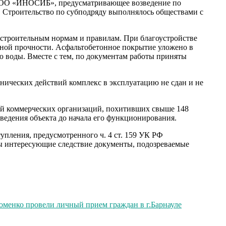
и ООО «ИНОСИБ», предусматривающее возведение по
. Строительство по субподряду выполнялось обществами с
 строительным нормам и правилам. При благоустройстве
нной прочности. Асфальтобетонное покрытие уложено в
ю воды. Вместе с тем, по документам работы приняты
ннических действий комплекс в эксплуатацию не сдан и не
ей коммерческих организаций, похитивших свыше 148
ведения объекта до начала его функционирования.
пления, предусмотренного ч. 4 ст. 159 УК РФ
ты интересующие следствие документы, подозреваемые
оменко провели личный прием граждан в г.Барнауле