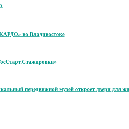
А
«КАРДО» во Владивостоке
«ГосСтарт.Стажировки»
икальный передвижной музей откроет двери для жи