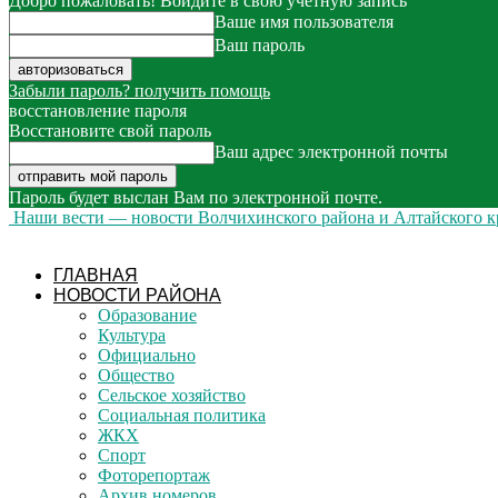
Добро пожаловать! Войдите в свою учётную запись
Ваше имя пользователя
Ваш пароль
Забыли пароль? получить помощь
восстановление пароля
Восстановите свой пароль
Ваш адрес электронной почты
Пароль будет выслан Вам по электронной почте.
Наши вести — новости Волчихинского района и Алтайского к
ГЛАВНАЯ
НОВОСТИ РАЙОНА
Образование
Культура
Официально
Общество
Сельское хозяйство
Социальная политика
ЖКХ
Спорт
Фоторепортаж
Архив номеров