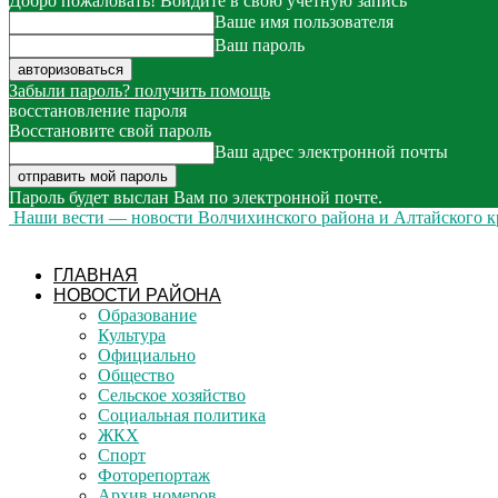
Добро пожаловать! Войдите в свою учётную запись
Ваше имя пользователя
Ваш пароль
Забыли пароль? получить помощь
восстановление пароля
Восстановите свой пароль
Ваш адрес электронной почты
Пароль будет выслан Вам по электронной почте.
Наши вести — новости Волчихинского района и Алтайского к
ГЛАВНАЯ
НОВОСТИ РАЙОНА
Образование
Культура
Официально
Общество
Сельское хозяйство
Социальная политика
ЖКХ
Спорт
Фоторепортаж
Архив номеров