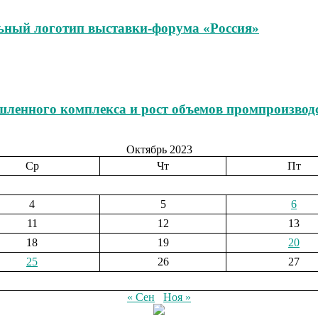
льный логотип выставки-форума «Россия»
шленного комплекса и рост объемов промпроизвод
Октябрь 2023
Ср
Чт
Пт
4
5
6
11
12
13
18
19
20
25
26
27
« Сен
Ноя »