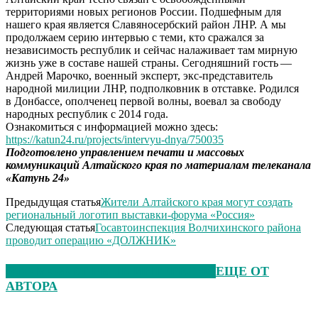
территориями новых регионов России. Подшефным для
нашего края является Славяносербский район ЛНР. А мы
продолжаем серию интервью с теми, кто сражался за
независимость республик и сейчас налаживает там мирную
жизнь уже в составе нашей страны. Сегодняшний гость —
Андрей Марочко, военный эксперт, экс-представитель
народной милиции ЛНР, подполковник в отставке. Родился
в Донбассе, ополченец первой волны, воевал за свободу
народных республик с 2014 года.
Ознакомиться с информацией можно здесь:
https://katun24.ru/projects/intervyu-dnya/750035
Подготовлено управлением печати и массовых
коммуникаций Алтайского края по материалам телеканала
«Катунь 24»
Предыдущая статья
Жители Алтайского края могут создать
региональный логотип выставки-форума «Россия»
Следующая статья
Госавтоинспекция Волчихинского района
проводит операцию «ДОЛЖНИК»
ЭТО МОЖЕТ БЫТЬ ИНТЕРЕСНО
ЕЩЕ ОТ
АВТОРА