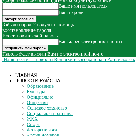
Добро пожаловать! Войдите в свою учётную запись
Ваше имя пользователя
Ваш пароль
Забыли пароль? получить помощь
восстановление пароля
Восстановите свой пароль
Ваш адрес электронной почты
Пароль будет выслан Вам по электронной почте.
Наши вести — новости Волчихинского района и Алтайского к
ГЛАВНАЯ
НОВОСТИ РАЙОНА
Образование
Культура
Официально
Общество
Сельское хозяйство
Социальная политика
ЖКХ
Спорт
Фоторепортаж
Архив номеров