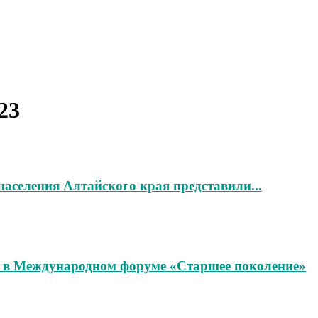
23
населения Алтайского края представили...
е в Международном форуме «Старшее поколение»