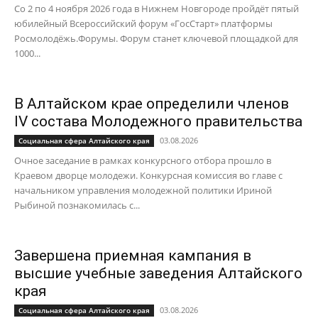
Со 2 по 4 ноября 2026 года в Нижнем Новгороде пройдёт пятый
юбилейный Всероссийский форум «ГосСтарт» платформы
Росмолодёжь.Форумы. Форум станет ключевой площадкой для
1000...
В Алтайском крае определили членов
IV состава Молодежного правительства
03.08.2026
Социальная сфера Алтайского края
Очное заседание в рамках конкурсного отбора прошло в
Краевом дворце молодежи. Конкурсная комиссия во главе с
начальником управления молодежной политики Ириной
Рыбиной познакомилась с...
Завершена приемная кампания в
высшие учебные заведения Алтайского
края
03.08.2026
Социальная сфера Алтайского края