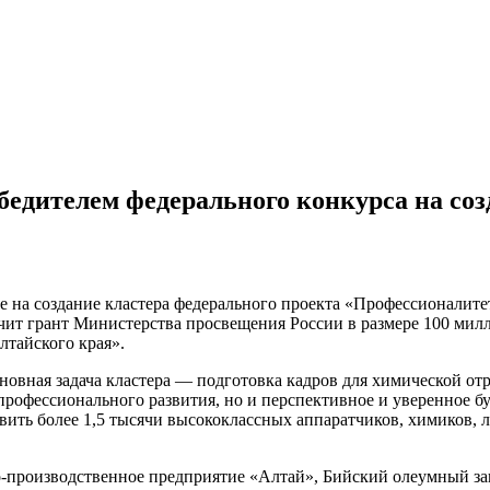
обедителем федерального конкурса на со
е на создание кластера федерального проекта «Профессионалит
чит грант Министерства просвещения России в размере 100 милл
лтайского края».
сновная задача кластера — подготовка кадров для химической о
о профессионального развития, но и перспективное и уверенное
овить более 1,5 тысячи высококлассных аппаратчиков, химиков, 
о-производственное предприятие «Алтай», Бийский олеумный з