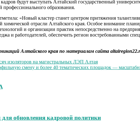
е кадров будут выступать Алтайский государственный универси
 профессионального образования.
тметила: «Новый кластер станет центром притяжения талантлив
й химической отрасли Алтайского края. Особое внимание план
нологий и организации практик непосредственно на предприяти
леджа и работодателей, обеспечить регион востребованными спе
никаций Алтайского края по материалам сайта altairegion22.
сяч изоляторов на магистральных ЛЭП Алтая
рофильную смену и более 40 тематических площадок — масштабн
А
 для обновления кадровой политики