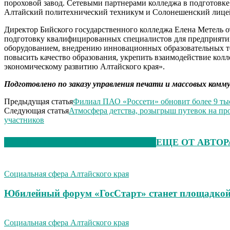
пороховой завод. Сетевыми партнерами колледжа в подготовк
Алтайский политехнический техникум и Солонешенский лицей
Директор Бийского государственного колледжа Елена Метель о
подготовку квалифицированных специалистов для предприяти
оборудованием, внедрению инновационных образовательных тех
повысить качество образования, укрепить взаимодействие кол
экономическому развитию Алтайского края».
Подготовлено по заказу управления печати и массовых комму
Предыдущая статья
Филиал ПАО «Россети» обновит более 9 ты
Следующая статья
Атмосфера детства, розыгрыш путевок на п
участников
ЭТО МОЖЕТ БЫТЬ ИНТЕРЕСНО
ЕЩЕ ОТ АВТОР
Социальная сфера Алтайского края
Юбилейный форум «ГосСтарт» станет площадкой
Социальная сфера Алтайского края