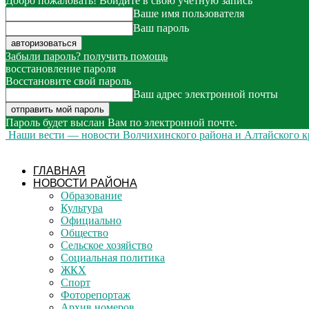
Добро пожаловать! Войдите в свою учётную запись
Ваше имя пользователя
Ваш пароль
Забыли пароль? получить помощь
восстановление пароля
Восстановите свой пароль
Ваш адрес электронной почты
Пароль будет выслан Вам по электронной почте.
Наши вести — новости Волчихинского района и Алтайского к
ГЛАВНАЯ
НОВОСТИ РАЙОНА
Образование
Культура
Официально
Общество
Сельское хозяйство
Социальная политика
ЖКХ
Спорт
Фоторепортаж
Архив номеров