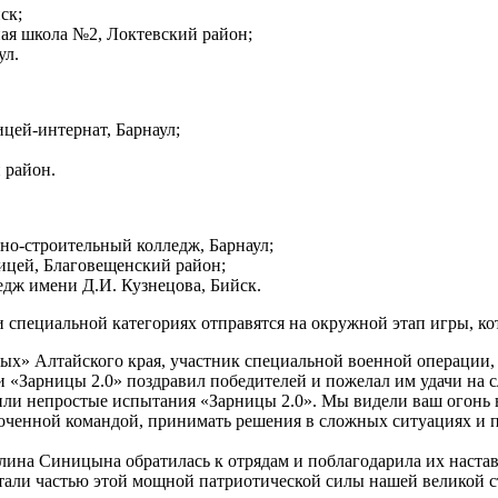
ск;
ная школа №2, Локтевский район;
ул.
цей-интернат, Барнаул;
 район.
но-строительный колледж, Барнаул;
ицей, Благовещенский район;
дж имени Д.И. Кузнецова, Бийск.
 специальной категориях отправятся на окружной этап игры, ко
ых» Алтайского края, участник специальной военной операции,
«Зарницы 2.0» поздравил победителей и пожелал им удачи на 
ли непростые испытания «Зарницы 2.0». Мы видели ваш огонь в 
оченной командой, принимать решения в сложных ситуациях и пр
алина Синицына обратилась к отрядам и поблагодарила их наста
тали частью этой мощной патриотической силы нашей великой с