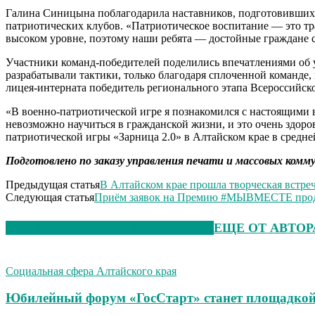
Галина Синицына поблагодарила наставников, подготовивших 
патриотических клубов. «Патриотическое воспитание — это тр
высоком уровне, поэтому наши ребята — достойные граждане 
Участники команд-победителей поделились впечатлениями об у
разрабатывали тактики, только благодаря сплоченной команде,
лицея-интерната победитель регионального этапа Всероссийск
«В военно-патриотической игре я познакомился с настоящими
невозможно научиться в гражданской жизни, и это очень здоро
патриотической игры «Зарница 2.0» в Алтайском крае в средн
Подготовлено по заказу управления печати и массовых комму
Предыдущая статья
В Алтайском крае прошла творческая встр
Следующая статья
Приём заявок на Премию #МЫВМЕСТЕ прод
ЭТО МОЖЕТ БЫТЬ ИНТЕРЕСНО
ЕЩЕ ОТ АВТОР
Социальная сфера Алтайского края
Юбилейный форум «ГосСтарт» станет площадкой