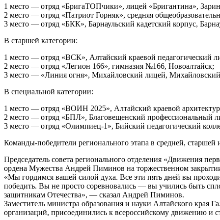
1 место — отряд «БригаТОПчики», лицей «Бригантина», Зарин
2 место — отряд «Патриот Горняк», средняя общеобразователь
3 место — отряд «БКК», Барнаульский кадетский корпус, Барна
В старшей категории:
1 место — отряд «ВСК», Алтайский краевой педагогический ли
2 место — отряд «Легион 166», гимназия №166, Новоалтайск;
3 место — «Линия огня», Михайловский лицей, Михайловский
В специальной категории:
1 место — отряд «ВОИН 2025», Алтайский краевой архитектур
2 место — отряд «БПЛ», Благовещенский профессиональный л
3 место — отряд «Олимпиец-1», Бийский педагогический колле
Команды-победители регионального этапа в средней, старшей и
Председатель совета регионального отделения «Движения перв
ордена Мужества Андрей Пиминов на торжественном закрытии 
«Мы гордимся вашей силой духа. Все эти пять дней вы проходи
победить. Вы не просто соревновались — вы учились быть спл
защитникам Отечества», — сказал Андрей Пиминов.
Заместитель министра образования и науки Алтайского края Г
организаций, присоединились к всероссийскому движению и с