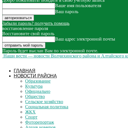
Добро пожаловать! Войдите в свою учётную запись
Ваше имя пользователя
Ваш пароль
Забыли пароль? получить помощь
восстановление пароля
Восстановите свой пароль
Ваш адрес электронной почты
Пароль будет выслан Вам по электронной почте.
Наши вести — новости Волчихинского района и Алтайского к
ГЛАВНАЯ
НОВОСТИ РАЙОНА
Образование
Культура
Официально
Общество
Сельское хозяйство
Социальная политика
ЖКХ
Спорт
Фоторепортаж
Архив номеров