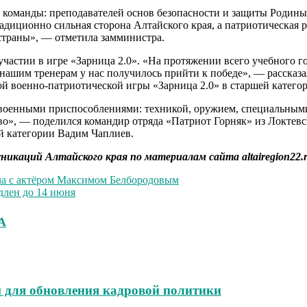
команды: преподавателей основ безопасности и защиты Родины,
адиционно сильная сторона Алтайского края, а патриотическая 
страны», — отметила замминистра.
частии в игре «Зарница 2.0». «На протяжении всего учебного г
 нашим тренерам у нас получилось прийти к победе», — рассказ
ой военно-патриотической игры «Зарница 2.0» в старшей катего
 военными приспособлениями: техникой, оружием, специальными
во», — поделился командир отряда «Патриот Горняк» из Локтевс
ей категории Вадим Чаплиев.
никаций Алтайского края по материалам сайта altairegion22.
еча с актёром Максимом Белбородовым
лен до 14 июня
А
 для обновления кадровой политики