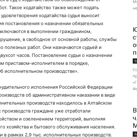
М
от. Такое ходатайство также может подать
не
 удовлетворения ходатайства судья выносит
я постановления о назначении обязательных
Ю
заключаются в выполнении гражданином,
с
ушение, в свободное от основной работы, службы
о
 полезных работ. Они назначаются судьей и
п
двухсот часов. Постановление судьи о назначении
С
ым приставом-исполнителем в порядке,
Со
б исполнительном производстве».
п
«
ринудительного исполнения Российской Федерации
Фо
роизводств об административном наказании в виде
полнительных производств находилось в Алтайском
В
ых производств граждане уже отработали
ч
ройством и озеленением территорий, выполняя
М
о хозяйства и бытового обслуживания населения.
и в рамках 2,9 тыс. исполнительных производств.
С