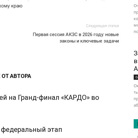
кому краю
Оч
п
ко
м
Следующая статья
по
Первая сессия АКЗС в 2026 году: новые
законы и ключевые задачи
З
в
А
 ОТ АВТОРА
С
Ок
ты
ей на Гранд-финал «КАРДО» во
п
аб
 федеральный этап