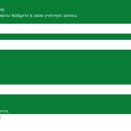
ему
вать! Войдите в свою учётную запись
очте.
я