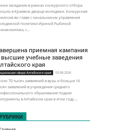
ное заседание в рамках конкурсного отбора
рошло в Краевом дворце молодежи. Конкурсная
миссия во главе с начальником управления
олодежной политики Ириной Рыбиной
знакомилась с...
авершена приемная кампания
 высшие учебные заведения
лтайского края
03.08.2026
оциальная сфера Алтайского края
оло 70 тысяч заявлений в вузы и больше 16
сяч заявлений в учреждения среднего
рофессионального образования подали
итуриенты в Алтайском крае в этом году....
РУБРИКИ
Главная