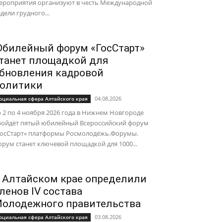
ероприятия организуют в честь Международной
дели грудного...
билейный форум «ГосСтарт»
танет площадкой для
бновления кадровой
олитики
04.08.2026
оциальная сфера Алтайского края
 2 по 4 ноября 2026 года в Нижнем Новгороде
ройдёт пятый юбилейный Всероссийский форум
ГосСтарт» платформы Росмолодёжь.Форумы.
рум станет ключевой площадкой для 1000...
 Алтайском крае определили
ленов IV состава
олодежного правительства
03.08.2026
оциальная сфера Алтайского края