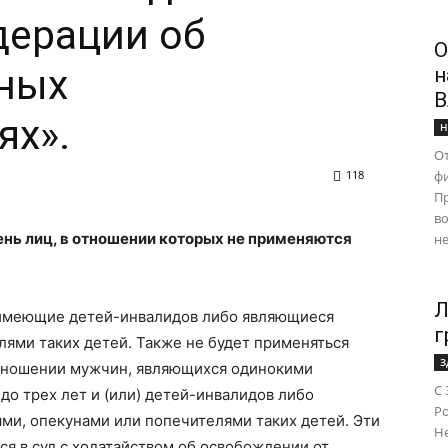
дерации об
О
ных
н
В
ях».
Н
От
118
ф
Пр
во
ь лиц, в отношении которых не применяются
не
Л
имеющие детей-инвалидов либо являющиеся
г
ями таких детей. Также не будет применяться
З
 отношении мужчин, являющихся одинокими
С 
до трех лет и (или) детей-инвалидов либо
Ро
и, опекунами или попечителями таких детей. Эти
Н
ся в суд с ходатайством об освобождении от