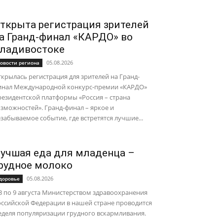
ткрыта регистрация зрителей
а Гранд-финал «КАРДО» во
ладивостоке
05.08.2026
овости региона
крылась регистрация для зрителей на Гранд-
инал Международной конкурс-премии «КАРДО»
езидентской платформы «Россия – страна
зможностей». Гранд-финал – яркое и
забываемое событие, где встретятся лучшие...
учшая еда для младенца –
рудное молоко
05.08.2026
доровье
3 по 9 августа Министерством здравоохранения
ссийской Федерации в нашей стране проводится
еделя популяризации грудного вскармливания.