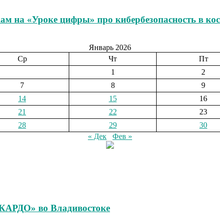
м на «Уроке цифры» про кибербезопасность в кос
Январь 2026
Ср
Чт
Пт
1
2
7
8
9
14
15
16
21
22
23
28
29
30
« Дек
Фев »
«КАРДО» во Владивостоке