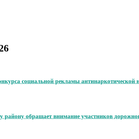
26
конкурса социальной рекламы антинаркотической н
 району обращает внимание участников дорожног