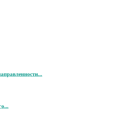
аправленности...
о...