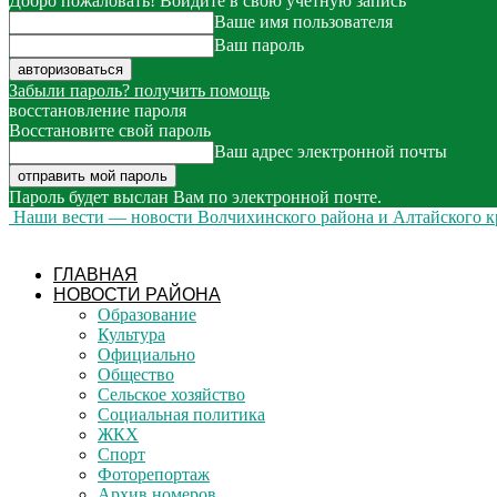
Добро пожаловать! Войдите в свою учётную запись
Ваше имя пользователя
Ваш пароль
Забыли пароль? получить помощь
восстановление пароля
Восстановите свой пароль
Ваш адрес электронной почты
Пароль будет выслан Вам по электронной почте.
Наши вести — новости Волчихинского района и Алтайского к
ГЛАВНАЯ
НОВОСТИ РАЙОНА
Образование
Культура
Официально
Общество
Сельское хозяйство
Социальная политика
ЖКХ
Спорт
Фоторепортаж
Архив номеров