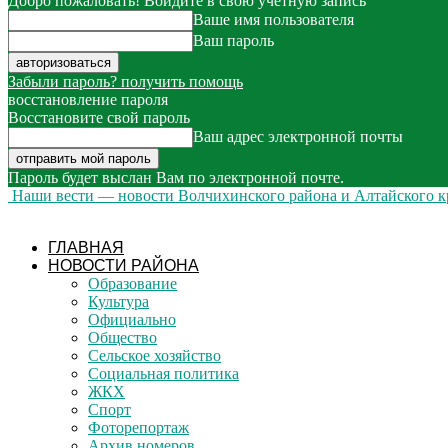
Добро пожаловать! Войдите в свою учётную запись
Ваше имя пользователя
Ваш пароль
Забыли пароль? получить помощь
восстановление пароля
Восстановите свой пароль
Ваш адрес электронной почты
Пароль будет выслан Вам по электронной почте.
Наши вести — новости Волчихинского района и Алтайского к
ГЛАВНАЯ
НОВОСТИ РАЙОНА
Образование
Культура
Официально
Общество
Сельское хозяйство
Социальная политика
ЖКХ
Спорт
Фоторепортаж
Архив номеров