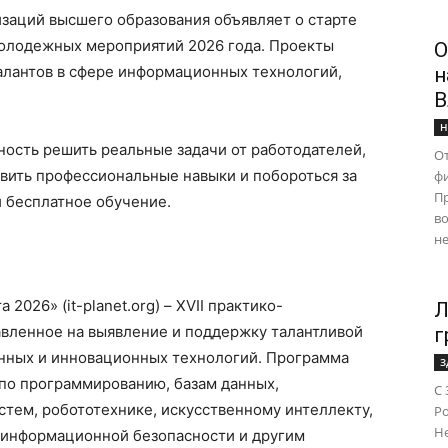
заций высшего образования объявляет о старте
олодежных мероприятий 2026 года. Проекты
О
алантов в сфере информационных технологий,
н
В
Н
ость решить реальные задачи от работодателей,
От
звить профессиональные навыки и побороться за
ф
Пр
 бесплатное обучение.
во
не
026» (it-planet.org) – XVII практико-
Л
вленное на выявление и поддержку талантливой
г
нных и инновационных технологий. Программа
З
по программированию, базам данных,
С 
тем, робототехнике, искусственному интеллекту,
Ро
Н
информационной безопасности и другим