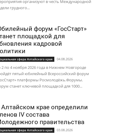
ероприятия организуют в честь Международной
дели грудного...
билейный форум «ГосСтарт»
танет площадкой для
бновления кадровой
олитики
04.08.2026
оциальная сфера Алтайского края
 2 по 4 ноября 2026 года в Нижнем Новгороде
ройдёт пятый юбилейный Всероссийский форум
ГосСтарт» платформы Росмолодёжь.Форумы.
рум станет ключевой площадкой для 1000...
 Алтайском крае определили
ленов IV состава
олодежного правительства
03.08.2026
оциальная сфера Алтайского края