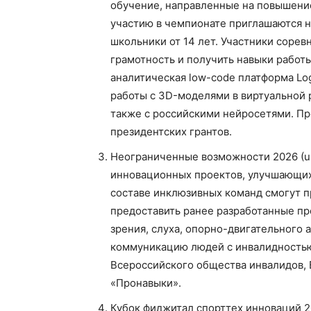
обучение, направленные на повышени
участию в чемпионате приглашаются н
школьники от 14 лет. Участники соре
грамотность и получить навыки работ
аналитическая low-code платформа Log
работы с 3D-моделями в виртуальной 
также с российскими нейросетями. П
президентских грантов.
Неограниченные возможности 2026 (up
инновационных проектов, улучшающих
составе инклюзивных команд смогут п
предоставить ранее разработанные п
зрения, слуха, опорно-двигательного 
коммуникацию людей с инвалидностью
Всероссийского общества инвалидов, 
«Пронавыки».
Кубок фиджитал спорттех инноваций 2