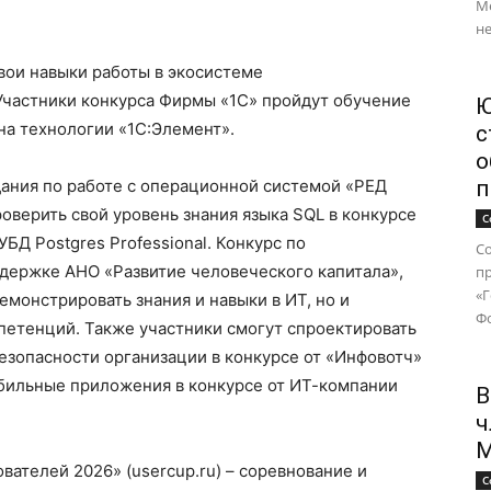
М
не
вои навыки работы в экосистеме
Участники конкурса Фирмы «1С» пройдут обучение
Ю
на технологии «1С:Элемент».
с
о
ания по работе с операционной системой «РЕД
п
оверить свой уровень знания языка SQL в конкурсе
С
БД Postgres Professional. Конкурс по
Со
ержке АНО «Развитие человеческого капитала»,
п
«
монстрировать знания и навыки в ИТ, но и
Фо
петенций. Также участники смогут спроектировать
зопасности организации в конкурсе от «Инфовотч»
обильные приложения в конкурсе от ИТ-компании
В
ч
М
ателей 2026» (usercup.ru) – cоревнование и
С