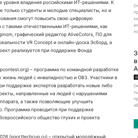
е уровня владения российскими ИТ-решениями. К
Оч
е только студенты и молодые специалисты, но и
п
внования cмогут повысить свою цифровую
ко
м
ы с такими отечественными ИТ-решениями, как
по
inom, графический редактор AliveColors, ПО для
реальности VR Concept и онлайн-доска Эсборд, а
роект реализуется при поддержке Фонда
З
в
А
contest.org) – программа по командной разработке
 жизнь людей с инвалидностью и ОВЗ. Участники в
С
ри поддержке экспертов разработать новые либо
Ок
ты
роекты, направленные на людей с нарушениями
п
аппарата, а также позволяющие улучшить
аб
. Программа проводится при поддержке
Всероcсийского общество глухих и проекта
026 (sporttechcup.ru) – открытый молодёжный