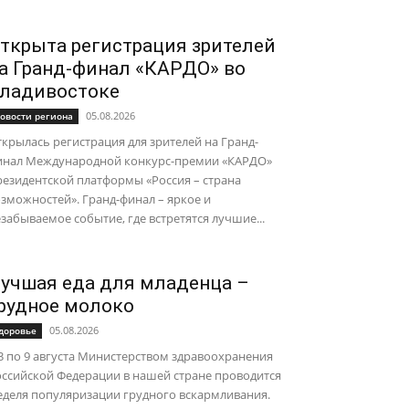
ткрыта регистрация зрителей
а Гранд-финал «КАРДО» во
ладивостоке
05.08.2026
овости региона
крылась регистрация для зрителей на Гранд-
инал Международной конкурс-премии «КАРДО»
езидентской платформы «Россия – страна
зможностей». Гранд-финал – яркое и
забываемое событие, где встретятся лучшие...
учшая еда для младенца –
рудное молоко
05.08.2026
доровье
3 по 9 августа Министерством здравоохранения
ссийской Федерации в нашей стране проводится
еделя популяризации грудного вскармливания.