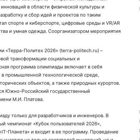
 инноваций в области физической культуры и
азработку и сбор идей и проектов по таким
тал спорте и киберспорте, цифровые среды и VR/AR
ства и умная одежда. Соорганизатором мероприятия
«Терра-Политех 2026» (terra-politech.ru) –
овой трансформации социальных и
сная программа олимпиады включает в себя
 в промышленной технологической среде,
торических объектов, а также природных курортов.
ся Южно-Российский государственный
мени М.И. Платова.
аду только для разработчиков и инженеров. В
ый чемпионат «Кубок пользователей 2026»,
IT-Планета» и входит в ее программу. Проведение
к участию не только создателей инноваций, но и