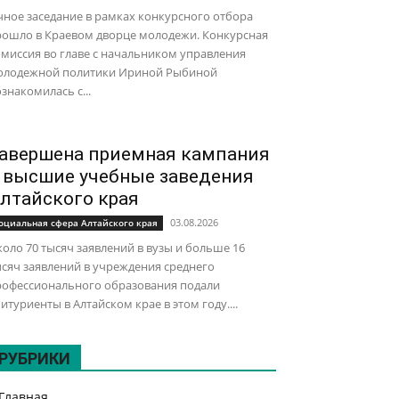
ное заседание в рамках конкурсного отбора
рошло в Краевом дворце молодежи. Конкурсная
миссия во главе с начальником управления
олодежной политики Ириной Рыбиной
знакомилась с...
авершена приемная кампания
 высшие учебные заведения
лтайского края
03.08.2026
оциальная сфера Алтайского края
оло 70 тысяч заявлений в вузы и больше 16
сяч заявлений в учреждения среднего
рофессионального образования подали
итуриенты в Алтайском крае в этом году....
РУБРИКИ
Главная