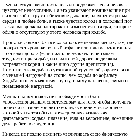
– Физическую активность нельзя продолжать, если человек
чувствует недомогание. На это указывают возникающие при
физической нагрузке сбивчивое дыхание, нарушения ритма
сердца и любые боли, а также чувство холода и холодный пот.
Также вас должны насторожить изменения походки, которые
обычно отсутствуют у этого человека при ходьбе.
Прогулки должны быть в хорошо освещенных местах, там, где
поверхность ровная: ровный асфальт или плитка, утоптанная
грунтовая дорога (если пожилой человек испытывает
трудности при ходьбе, на грунтовой дороге не должны
встречаться корни и какие-либо другие препятствия).
Помните, что ходьба по утоптанной грунтовой дороге связана
с меньшей нагрузкой на стопы, чем ходьба по асфальту.
Ходьба по очень мягкому грунту, такому как песок, связана с
повышенной нагрузкой.
Медики напоминают: нет необходимости быть
«профессиональным спортсменом» для того, чтобы получить
пользу от физической активности, основным источником
которой является обычная ежедневная физическая
деятельность: ходьба, плавание, езда на велосипеде, домашние
дела, работа в саду, танцы.
Никогда не поздно начинать увеличивать свою физическую