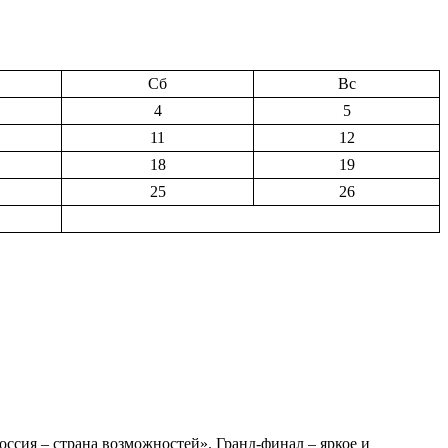
Сб
Вс
4
5
11
12
18
19
25
26
сия – страна возможностей». Гранд-финал – яркое и