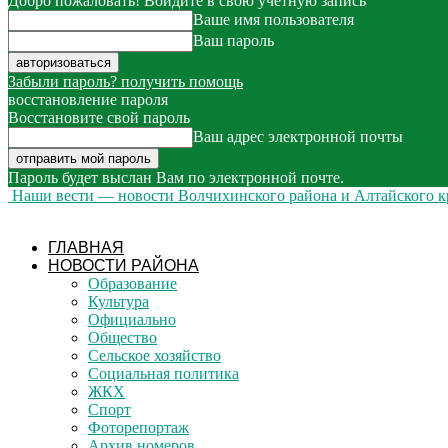
Добро пожаловать! Войдите в свою учётную запись
Ваше имя пользователя
Ваш пароль
Забыли пароль? получить помощь
восстановление пароля
Восстановите свой пароль
Ваш адрес электронной почты
Пароль будет выслан Вам по электронной почте.
Наши вести — новости Волчихинского района и Алтайского к
ГЛАВНАЯ
НОВОСТИ РАЙОНА
Образование
Культура
Официально
Общество
Сельское хозяйство
Социальная политика
ЖКХ
Спорт
Фоторепортаж
Архив номеров