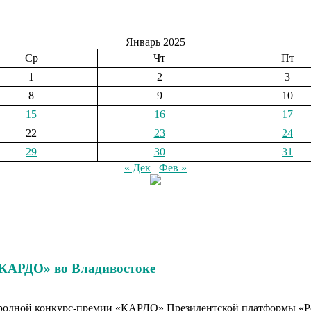
Январь 2025
Ср
Чт
Пт
1
2
3
8
9
10
15
16
17
22
23
24
29
30
31
« Дек
Фев »
«КАРДО» во Владивостоке
родной конкурс-премии «КАРДО» Президентской платформы «Рос