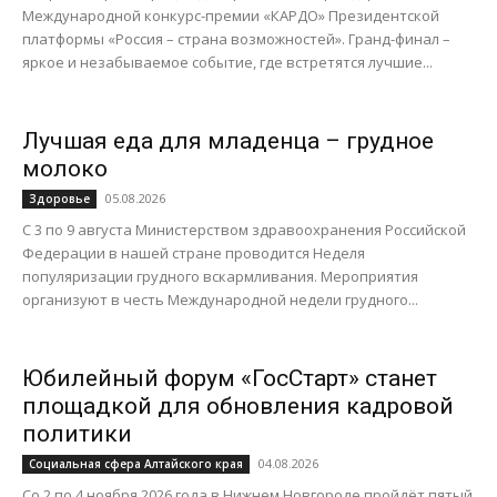
Международной конкурс-премии «КАРДО» Президентской
платформы «Россия – страна возможностей». Гранд-финал –
яркое и незабываемое событие, где встретятся лучшие...
Лучшая еда для младенца – грудное
молоко
05.08.2026
Здоровье
С 3 по 9 августа Министерством здравоохранения Российской
Федерации в нашей стране проводится Неделя
популяризации грудного вскармливания. Мероприятия
организуют в честь Международной недели грудного...
Юбилейный форум «ГосСтарт» станет
площадкой для обновления кадровой
политики
04.08.2026
Социальная сфера Алтайского края
Со 2 по 4 ноября 2026 года в Нижнем Новгороде пройдёт пятый