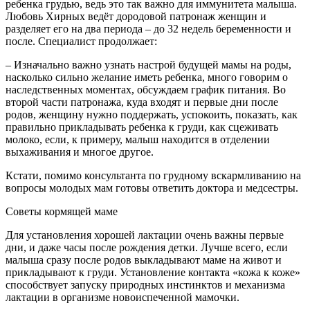
ребенка грудью, ведь это так важно для иммунитета малыша.
Любовь Хирных ведёт дородовой патронаж женщин и
разделяет его на два периода – до 32 недель беременности и
после. Специалист продолжает:
– Изначально важно узнать настрой будущей мамы на роды,
насколько сильно желание иметь ребенка, много говорим о
наследственных моментах, обсуждаем график питания. Во
второй части патронажа, куда входят и первые дни после
родов, женщину нужно поддержать, успокоить, показать, как
правильно прикладывать ребенка к груди, как сцеживать
молоко, если, к примеру, малыш находится в отделении
выхаживания и многое другое.
Кстати, помимо консультанта по грудному вскармливанию на
вопросы молодых мам готовы ответить доктора и медсестры.
Советы кормящей маме
Для установления хорошей лактации очень важны первые
дни, и даже часы после рождения детки. Лучше всего, если
малыша сразу после родов выкладывают маме на живот и
прикладывают к груди. Установление контакта «кожа к коже»
способствует запуску природных инстинктов и механизма
лактации в организме новоиспеченной мамочки.