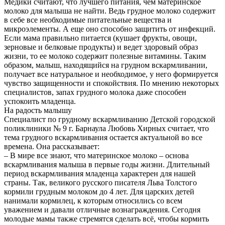
Медики считают, что лучшего питания, чем материнское
молоко для малыша не найти. Ведь грудное молоко содержит
в себе все необходимые питательные вещества и
микроэлементы. А еще оно способно защитить от инфекций.
Если мама правильно питается (кушает фрукты, овощи,
зерновые и белковые продукты) и ведет здоровый образ
жизни, то ее молоко содержит полезные витамины. Таким
образом, малыш, находящийся на грудном вскармливании,
получает все натуральное и необходимое, у него формируется
чувство защищенности и спокойствия. По мнению некоторых
специалистов, запах грудного молока даже способен
успокоить младенца.
На радость малышу
Специалист по грудному вскармливанию Детской городской
поликлиники № 9 г. Барнаула Любовь Хирных считает, что
тема грудного вскармливания остается актуальной во все
времена. Она рассказывает:
– В мире все знают, что материнское молоко – основа
вскармливания малыша в первые годы жизни. Длительный
период вскармливания младенца характерен для нашей
страны. Так, великого русского писателя Льва Толстого
кормили грудным молоком до 4 лет. Для царских детей
нанимали кормилец, к которым относились со всем
уважением и давали отличные вознаграждения. Сегодня
молодые мамы также стремятся сделать всё, чтобы кормить