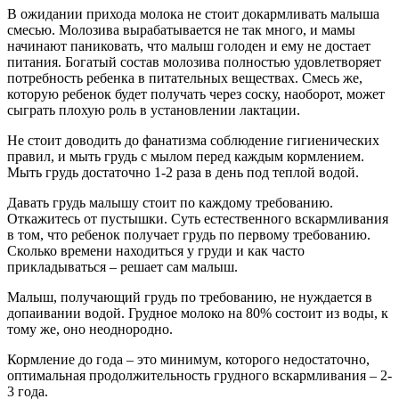
В ожидании прихода молока не стоит докармливать малыша
смесью. Молозива вырабатывается не так много, и мамы
начинают паниковать, что малыш голоден и ему не достает
питания. Богатый состав молозива полностью удовлетворяет
потребность ребенка в питательных веществах. Смесь же,
которую ребенок будет получать через соску, наоборот, может
сыграть плохую роль в установлении лактации.
Не стоит доводить до фанатизма соблюдение гигиенических
правил, и мыть грудь с мылом перед каждым кормлением.
Мыть грудь достаточно 1-2 раза в день под теплой водой.
Давать грудь малышу стоит по каждому требованию.
Откажитесь от пустышки. Суть естественного вскармливания
в том, что ребенок получает грудь по первому требованию.
Сколько времени находиться у груди и как часто
прикладываться – решает сам малыш.
Малыш, получающий грудь по требованию, не нуждается в
допаивании водой. Грудное молоко на 80% состоит из воды, к
тому же, оно неоднородно.
Кормление до года – это минимум, которого недостаточно,
оптимальная продолжительность грудного вскармливания – 2-
3 года.