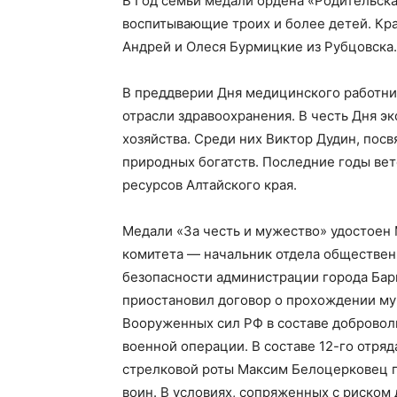
В Год семьи медали ордена «Родительска
воспитывающие троих и более детей. Кр
Андрей и Олеся Бурмицкие из Рубцовска.
В преддверии Дня медицинского работни
отрасли здравоохранения. В честь Дня э
хозяйства. Среди них Виктор Дудин, пос
природных богатств. Последние годы вет
ресурсов Алтайского края.
Медали «За честь и мужество» удостоен
комитета — начальник отдела обществен
безопасности администрации города Бар
приостановил договор о прохождении му
Вооруженных сил РФ в составе добровол
военной операции. В составе 12-го отряд
стрелковой роты Максим Белоцерковец п
воин. В условиях, сопряженных с риском