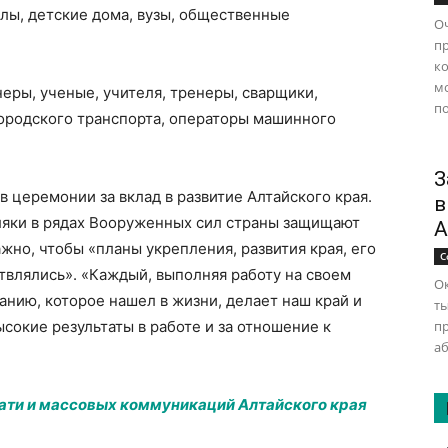
лы, детские дома, вузы, общественные
Оч
п
ко
м
ры, ученые, учителя, тренеры, сварщики,
по
ородского транспорта, операторы машинного
З
 церемонии за вклад в развитие Алтайского края.
в
мляки в рядах Вооруженных сил страны защищают
А
жно, чтобы «планы укрепления, развития края, его
С
ствлялись». «Каждый, выполняя работу на своем
Ок
анию, которое нашел в жизни, делает наш край и
ты
ысокие результаты в работе и за отношение к
п
аб
чати и массовых коммуникаций Алтайского края