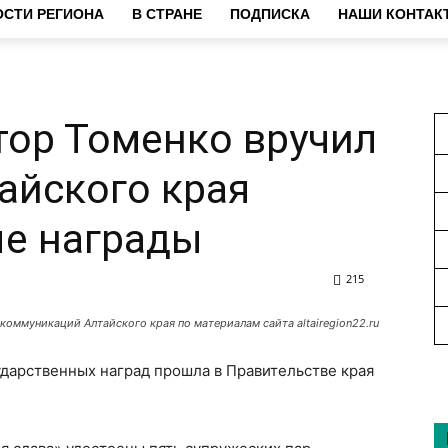
СТИ РЕГИОНА
В СТРАНЕ
ПОДПИСКА
НАШИ КОНТАК
тор Томенко вручил
айского края
ые награды
215
коммуникаций Алтайского края по материалам сайта altairegion22.ru
дарственных наград прошла в Правительстве края