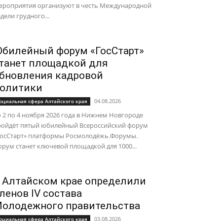
ероприятия организуют в честь Международной
дели грудного...
билейный форум «ГосСтарт»
танет площадкой для
бновления кадровой
олитики
04.08.2026
оциальная сфера Алтайского края
 2 по 4 ноября 2026 года в Нижнем Новгороде
ройдёт пятый юбилейный Всероссийский форум
ГосСтарт» платформы Росмолодёжь.Форумы.
рум станет ключевой площадкой для 1000...
 Алтайском крае определили
ленов IV состава
олодежного правительства
03.08.2026
оциальная сфера Алтайского края