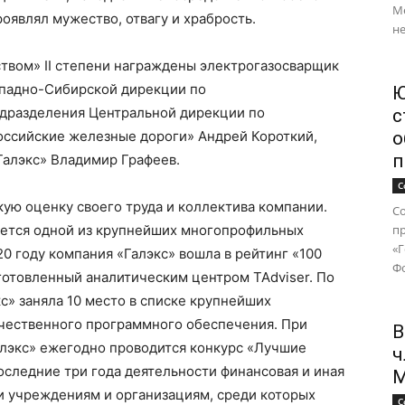
М
оявлял мужество, отвагу и храбрость.
не
твом» II степени награждены электрогазосварщик
ападно-Сибирской дирекции по
Ю
дразделения Центральной дирекции по
с
ссийские железные дороги» Андрей Короткий,
о
п
Галэкс» Владимир Графеев.
С
ую оценку своего труда и коллектива компании.
Со
яется одной из крупнейших многопрофильных
п
«
0 году компания «Галэкс» вошла в рейтинг «100
Фо
готовленный аналитическим центром TAdviser. По
с» заняла 10 место в списке крупнейших
чественного программного обеспечения. При
В
лэкс» ежегодно проводится конкурс «Лучшие
ч
оследние три года деятельности финансовая и иная
М
и учреждениям и организациям, среди которых
С