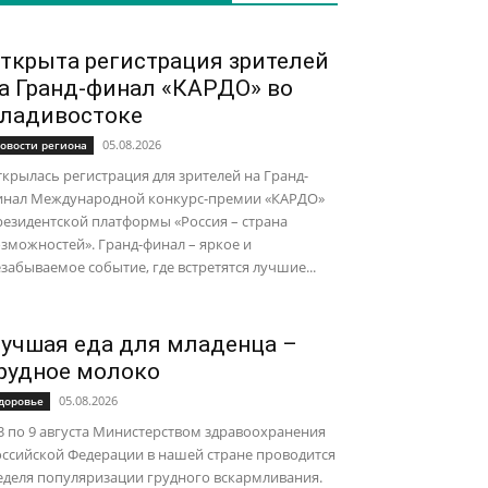
ткрыта регистрация зрителей
а Гранд-финал «КАРДО» во
ладивостоке
05.08.2026
овости региона
крылась регистрация для зрителей на Гранд-
инал Международной конкурс-премии «КАРДО»
езидентской платформы «Россия – страна
зможностей». Гранд-финал – яркое и
забываемое событие, где встретятся лучшие...
учшая еда для младенца –
рудное молоко
05.08.2026
доровье
3 по 9 августа Министерством здравоохранения
ссийской Федерации в нашей стране проводится
еделя популяризации грудного вскармливания.