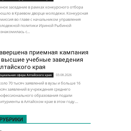
ное заседание в рамках конкурсного отбора
рошло в Краевом дворце молодежи. Конкурсная
миссия во главе с начальником управления
олодежной политики Ириной Рыбиной
знакомилась с...
авершена приемная кампания
 высшие учебные заведения
лтайского края
03.08.2026
оциальная сфера Алтайского края
оло 70 тысяч заявлений в вузы и больше 16
сяч заявлений в учреждения среднего
рофессионального образования подали
итуриенты в Алтайском крае в этом году....
РУБРИКИ