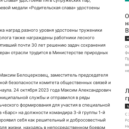
я слава» удостоены пять супружеских пар,
аевой медали «Родительская слава» удостоены
О
н
В
ка наград разного уровня удостоены труженики
колога также награждены работники лесного
Н
вятивший почти 30 лет решению задач сохранения
От
еран отрасли трудится в Министерстве природных
ф
Пр
во
не
 Максим Белоцерковец, заместитель председателя
ной безопасности комитета общественных связей и
наула. 24 октября 2023 года Максим Александрович
Л
ниципальной службы и отправился в ряды
г
ьческого формирования для участия в специальной
З
а «Барс» на должности командира 3-й группы 1-й
С 
роявил себя как решительный и добросовестный
Ро
Н
 для жизни, находясь в непосредственном боевом