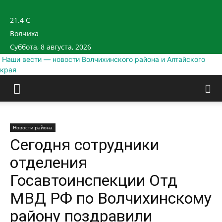
21.4
C
Волчиха
Суббота, 8 августа, 2026
Наши вести — новости Волчихинского района и Алтайского
края
Новости района
Сегодня сотрудники
отделения
Госавтоинспекции Отд
МВД РФ по Волчихинскому
району поздравили