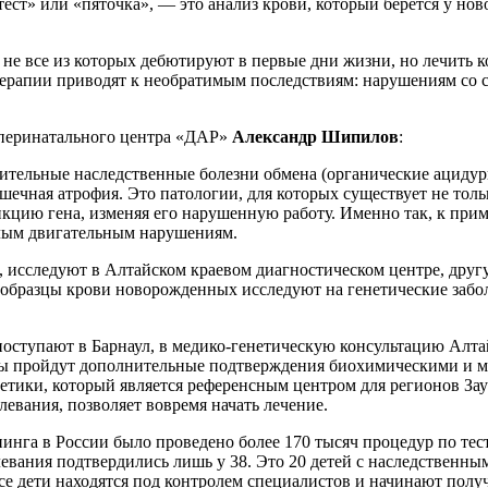
ст» или «пяточка», — это анализ крови, который берется у нов
 не все из которых дебютируют в первые дни жизни, но лечить 
терапии приводят к необратимым последствиям: нарушениям со 
о перинатального центра «ДАР»
Александр Шипилов
:
тельные наследственные болезни обмена (органические ацидур
ная атрофия. Это патологии, для которых существует не тольк
функцию гена, изменяя его нарушенную работу. Именно так, к п
ёлым двигательным нарушениям.
е, исследуют в Алтайском краевом диагностическом центре, дру
образцы крови новорожденных исследуют на генетические забол
 поступают в Барнаул, в медико-генетическую консультацию Алт
ты пройдут дополнительные подтверждения биохимическими и 
ики, который является референсным центром для регионов Заур
левания, позволяет вовремя начать лечение.
ининга в России было проведено более 170 тысяч процедур по т
левания подтвердились лишь у 38. Это 20 детей с наследственн
е дети находятся под контролем специалистов и начинают получ