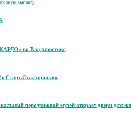
жегодную выплату
А
«КАРДО» во Владивостоке
«ГосСтарт.Стажировки»
икальный передвижной музей откроет двери для жи