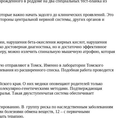
орожденного в роддоме на два специальных тест-бланка из
которые важно начать задолго до клинических проявлений. Это
стороны центральной нервной системы, других органов и
ии, нарушения бета-окисления жирных кислот, нарушения
о достоверная диагностика, но и достаточно эффективное
римеру, можно излечить спинальную мышечную атрофию, которая
гую отправляют в Томск. Именно в лаборатории Томского
евания из расширенного списка. Подобная работа проводится
айского края. О них медики оповещают родителей только
молекулярно-генетическими методами. Подтверждающая
алья. Такая двухступенчатая система обеспечивает
естированию. В группу риска по наследственным заболеваниям
ыми болезнями обмена веществ, 12 – с первичными
ать терапию.