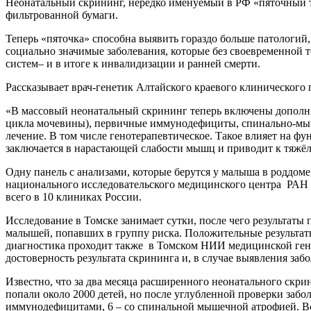
Неонатальный скрининг, нередко именуемый в РФ «пяточный те
фильтрованной бумаги.
Теперь «пяточка» способна выявить гораздо больше патологий,
социально значимые заболевания, которые без своевременной 
систем– и в итоге к инвалидизации и ранней смерти.
Рассказывает врач-генетик Алтайского краевого клиническог
«В массовый неонатальный скрининг теперь включены дополни
цикла мочевины), первичные иммунодефициты, спинально-мышеч
лечение. В том числе генотерапевтическое. Такое влияет на 
заключается в нарастающей слабости мышц и приводит к тяж
Одну панель с анализами, которые берутся у малыша в роддом
национального исследовательского медицинского центра РАН 
всего в 10 клиниках России.
Исследование в Томске занимает сутки, после чего результаты
малышей, попавших в группу риска. Положительные результа
диагностика проходит также в Томском НИИ медицинской генет
достоверность результата скрининга и, в случае выявления забо
Известно, что за два месяца расширенного неонатального скр
попали около 2000 детей, но после углубленной проверки забо
иммунодефицитами, 6 – со спинальной мышечной атрофией. Вс