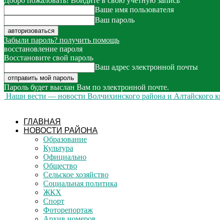
Добро пожаловать! Войдите в свою учётную запись
Ваше имя пользователя
Ваш пароль
Забыли пароль? получить помощь
восстановление пароля
Восстановите свой пароль
Ваш адрес электронной почты
Пароль будет выслан Вам по электронной почте.
Наши вести — новости Волчихинского района и Алтайского к
ГЛАВНАЯ
НОВОСТИ РАЙОНА
Образование
Культура
Официально
Общество
Сельское хозяйство
Социальная политика
ЖКХ
Спорт
Фоторепортаж
Архив номеров