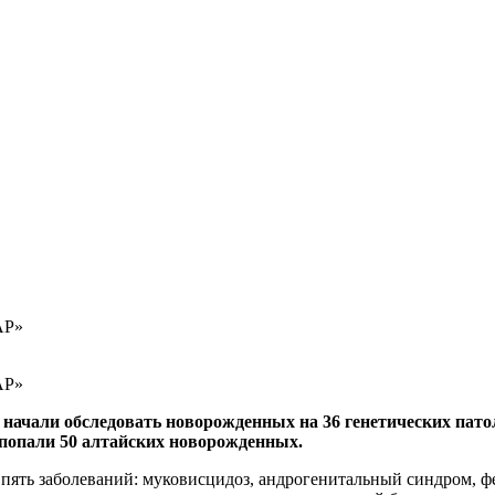
АР»
АР»
ии начали обследовать новорожденных на 36 генетических па
 попали 50 алтайских новорожденных.
пять заболеваний: муковисцидоз, андрогенитальный синдром, 