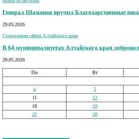
Новости региона
Генерал Шаманов вручил Благодарственные пис
29.05.2026
Социальная сфера Алтайского края
В 64 муниципалитетах Алтайского края добровол
29.05.2026
Пн
Вт
4
5
11
12
18
19
25
26