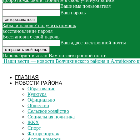
Добро пожаловать! Войдите в свою учётную запись
Ваше имя пользователя
Ваш пароль
Забыли пароль? получить помощь
восстановление пароля
Восстановите свой пароль
Ваш адрес электронной почты
Пароль будет выслан Вам по электронной почте.
Наши вести — новости Волчихинского района и Алтайского к
ГЛАВНАЯ
НОВОСТИ РАЙОНА
Образование
Культура
Официально
Общество
Сельское хозяйство
Социальная политика
ЖКХ
Спорт
Фоторепортаж
Архив номеров