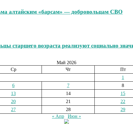
ьма алтайским «барсам» — добровольцам СВО
ьцы старшего возраста реализуют социально значи
Май 2026
Ср
Чт
Пт
1
6
7
8
13
14
15
20
21
22
27
28
29
« Апр
Июн »