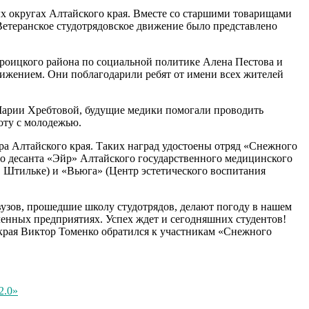
ых округах Алтайского края. Вместе со старшими товарищами
Ветеранское студотрядовское движение было представлено
Троицкого района по социальной политике Алена Пестова и
вижением. Они поблагодарили ребят от имени всех жителей
 Марии Хребтовой, будущие медики помогали проводить
оту с молодежью.
а Алтайского края. Таких наград удостоены отряд «Снежного
го десанта «Эйр» Алтайского государственного медицинского
 Штильке) и «Вьюга» (Центр эстетического воспитания
вузов, прошедшие школу студотрядов, делают погоду в нашем
ленных предприятиях. Успех ждет и сегодняшних студентов!
 края Виктор Томенко обратился к участникам «Снежного
2.0»