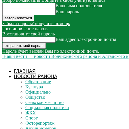
Добро пожаловать! Войдите в свою учётную запись
Ваше имя пользователя
Ваш пароль
Забыли пароль? получить помощь
восстановление пароля
Восстановите свой пароль
Ваш адрес электронной почты
Пароль будет выслан Вам по электронной почте.
Наши вести — новости Волчихинского района и Алтайского к
ГЛАВНАЯ
НОВОСТИ РАЙОНА
Образование
Культура
Официально
Общество
Сельское хозяйство
Социальная политика
ЖКХ
Спорт
Фоторепортаж
Архив номеров