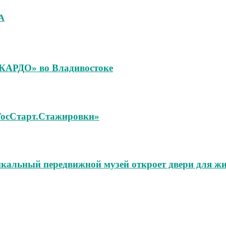
А
«КАРДО» во Владивостоке
«ГосСтарт.Стажировки»
икальный передвижной музей откроет двери для жи