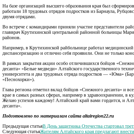
На базе организаций высшего образования края был сформиров
работали 18 трудовых отрядов подростков из Барнаула, Рубцов
двумя отрядами.
Во встрече с командирами приняли участие представители рай
главврач Крутихинской центральной районной больницы Мария 
районов.
Например, в Крутихинской райбольнице работал медицинский о
диспансеризацию и отлично себя проявили. Они не только кон
В рамках закрытия акции особо отличившихся бойцов «Снежно
десанта» «Белые медведи» Алтайского государственного техни
университета и два трудовых отряда подростков — «Юма» (Бар
«Песнохорки»).
Глава региона отметил вклад бойцов «Снежного десанта» и вс
крае в самых разных сферах, например в здравоохранении, в 
Желаю успехов каждому! Алтайский край вами гордится, и Алт
десанта».
Подготовлено по материалам сайта altairegion22.ru
Предыдущая статья
В День защитника Отечества стартовал тре
Следующая статья
Жителям Алтайского края предлагают внест