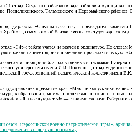
ан 21 отряд. Студенты работали в ряде районов и муниципальн
ска, Поспелихинского, Тальменского и Первомайского районов. 
онов, где работал «Снежный десант», — председатель комитета 
Хребтова, семья которой близко связана со студотрядовским д
тряд «Эйр»: ребята учатся на врачей в ординатуре. По словам
сультировали пациентов, но и проводили профилактическую раб
го десанта» поощрили благодарственными письмами Губернатор
ческого университета имени И.И. Ползунова, отряд медицинско
наульский государственный педагогический колледж имени В.К.
ех студотрядовцев в развитие края. «Многие выпускники наших 
культуре, в образовании, занимают ключевые позиции на промыш
айский край в вас нуждается!» — с такими словами Губернатор
тий сезон Всероссийской военно-патриотической игры «Зарница 
и предложения в народную программу