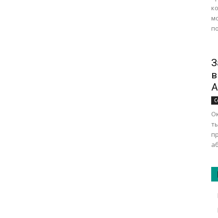
к
м
по
З
в
А
С
Ок
т
п
аб