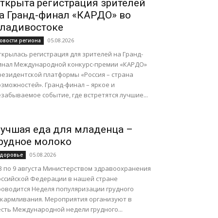
ткрыта регистрация зрителей
а Гранд-финал «КАРДО» во
ладивостоке
05.08.2026
овости региона
крылась регистрация для зрителей на Гранд-
инал Международной конкурс-премии «КАРДО»
резидентской платформы «Россия – страна
зможностей». Гранд-финал – яркое и
забываемое событие, где встретятся лучшие...
учшая еда для младенца –
рудное молоко
05.08.2026
доровье
 3 по 9 августа Министерством здравоохранения
оссийской Федерации в нашей стране
роводится Неделя популяризации грудного
скармливания. Мероприятия организуют в
сть Международной недели грудного...