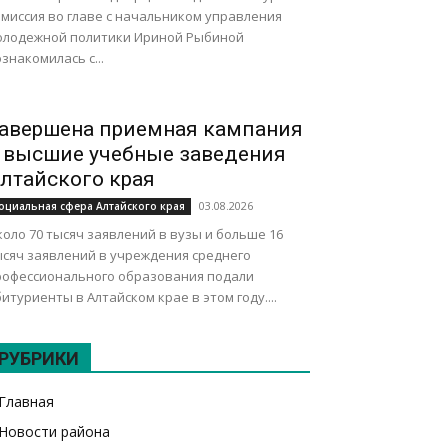
омиссия во главе с начальником управления
олодежной политики Ириной Рыбиной
знакомилась с...
авершена приемная кампания
 высшие учебные заведения
лтайского края
03.08.2026
оциальная сфера Алтайского края
оло 70 тысяч заявлений в вузы и больше 16
ысяч заявлений в учреждения среднего
рофессионального образования подали
итуриенты в Алтайском крае в этом году....
РУБРИКИ
Главная
Новости района