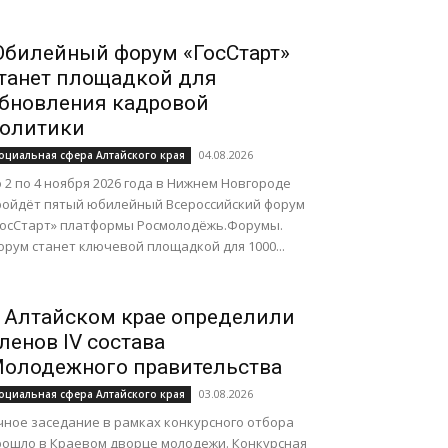
билейный форум «ГосСтарт»
танет площадкой для
бновления кадровой
олитики
04.08.2026
оциальная сфера Алтайского края
 2 по 4 ноября 2026 года в Нижнем Новгороде
ройдёт пятый юбилейный Всероссийский форум
ГосСтарт» платформы Росмолодёжь.Форумы.
рум станет ключевой площадкой для 1000...
 Алтайском крае определили
ленов IV состава
олодежного правительства
03.08.2026
оциальная сфера Алтайского края
чное заседание в рамках конкурсного отбора
рошло в Краевом дворце молодежи. Конкурсная