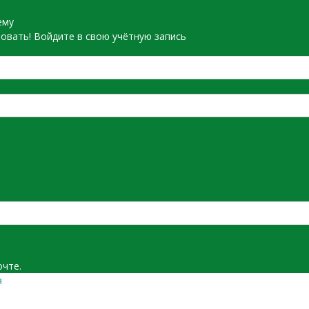
ему
овать! Войдите в свою учётную запись
очте.
я