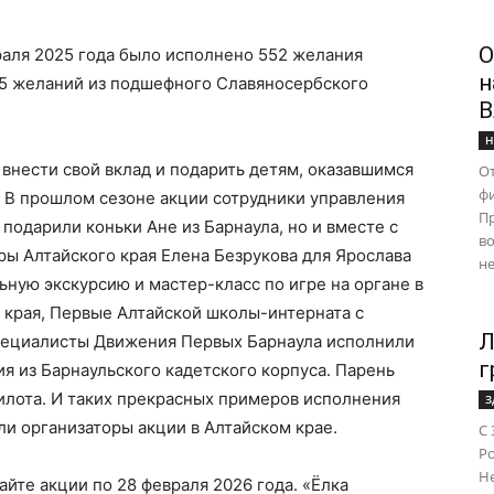
О
враля 2025 года было исполнено 552 желания
н
 15 желаний из подшефного Славяносербского
В
Н
нести свой вклад и подарить детям, оказавшимся
От
ф
. В прошлом сезоне акции сотрудники управления
Пр
подарили коньки Ане из Барнаула, но и вместе с
во
ры Алтайского края Елена Безрукова для Ярослава
не
ьную экскурсию и мастер-класс по игре на органе в
 края, Первые Алтайской школы-интерната с
Л
пециалисты Движения Первых Барнаула исполнили
г
я из Барнаульского кадетского корпуса. Парень
пилота. И таких прекрасных примеров исполнения
З
ли организаторы акции в Алтайском крае.
С 
Ро
Н
йте акции по 28 февраля 2026 года. «Ёлка