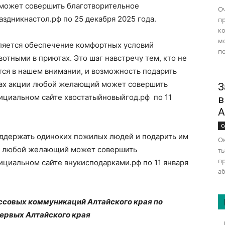
 может совершить благотворительное
Оч
здникнастол.рф по 25 декабря 2025 года.
п
ко
м
ляется обеспечение комфортных условий
по
отными в приютах. Это шаг навстречу тем, кто не
ется в нашем внимании, и возможность подарить
мках акции любой желающий может совершить
З
ициальном сайте хвостатыйновыйгод.рф по 11
в
А
С
держать одиноких пожилых людей и подарить им
Ок
ции любой желающий может совершить
ты
п
циальном сайте внукисподарками.рф по 11 января
аб
ссовых коммуникаций Алтайского края по
ервых Алтайского края