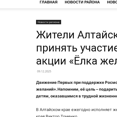
ГЛАВНАЯ
НОВОСТИ РАЙОНА
НОВО
Новости региона
Жители Алтайск
принять участи
акции «Ёлка же
09.12.2025
Движение Первых при поддержке Росмо
желаний». Напомним, её цель – подари
детям, оказавшимся в трудной жизненн
В Алтайском крае ежегодно исполняет ж
края Виктор Томенко.