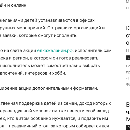
М
йн и онлайн.
не
желаниями детей устанавливаются в офисах
Ю
крупных мероприятий. Сотрудники организаций и
с
 заявки, которые смогут исполнить.
о
п
о на сайте акции
елкажеланий.рф
: исполнитель сам
ка и регион, в котором он готов реализовать
С
ии исполнитель может самостоятельно выбрать
Со
п
дпочтений, интересов и хобби.
«
Фо
асширение акции дополнительными форматами.
венная поддержка детей из семей, доход которых
В
еравнодушный человек сможет внести свой вклад
ч
ех, кто в этом особенно нуждается, и подарить им
М
од – праздничный стол, за которым собирается вся
С