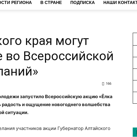
СТИ РЕГИОНА
В СТРАНЕ
ПОДПИСКА
НАШИ КОНТАК
ого края могут
е во Всероссийской
ланий»
166
лодежи запустило Всероссийскую акцию «Ёлка
ть радость и ощущение новогоднего волшебства
ой ситуации.
елания участников акции Губернатор Алтайского