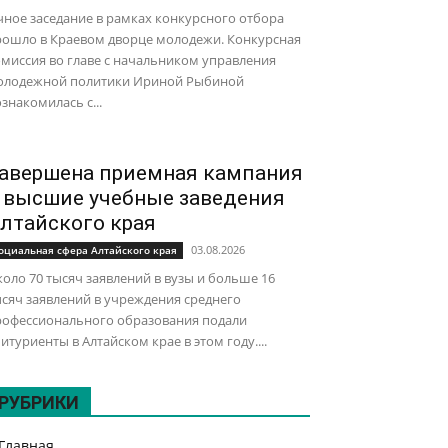
ное заседание в рамках конкурсного отбора
рошло в Краевом дворце молодежи. Конкурсная
миссия во главе с начальником управления
олодежной политики Ириной Рыбиной
знакомилась с...
авершена приемная кампания
 высшие учебные заведения
лтайского края
03.08.2026
оциальная сфера Алтайского края
оло 70 тысяч заявлений в вузы и больше 16
сяч заявлений в учреждения среднего
рофессионального образования подали
итуриенты в Алтайском крае в этом году....
РУБРИКИ
Главная