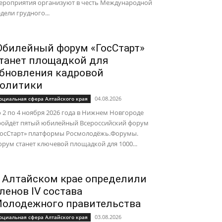
ероприятия организуют в честь Международной
дели грудного...
билейный форум «ГосСтарт»
танет площадкой для
бновления кадровой
олитики
04.08.2026
оциальная сфера Алтайского края
 2 по 4 ноября 2026 года в Нижнем Новгороде
ройдёт пятый юбилейный Всероссийский форум
ГосСтарт» платформы Росмолодёжь.Форумы.
рум станет ключевой площадкой для 1000...
 Алтайском крае определили
ленов IV состава
олодежного правительства
03.08.2026
оциальная сфера Алтайского края