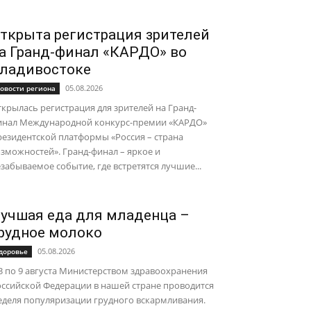
ткрыта регистрация зрителей
а Гранд-финал «КАРДО» во
ладивостоке
05.08.2026
овости региона
крылась регистрация для зрителей на Гранд-
инал Международной конкурс-премии «КАРДО»
езидентской платформы «Россия – страна
зможностей». Гранд-финал – яркое и
забываемое событие, где встретятся лучшие...
учшая еда для младенца –
рудное молоко
05.08.2026
доровье
3 по 9 августа Министерством здравоохранения
ссийской Федерации в нашей стране проводится
еделя популяризации грудного вскармливания.