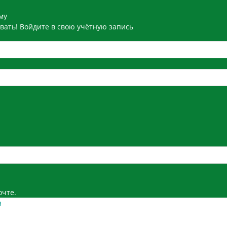
му
вать! Войдите в свою учётную запись
очте.
я