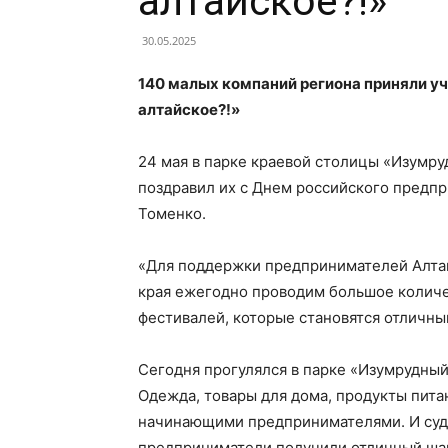
алтайское?!»
30.05.2025
140 малых компаний региона приняли уча
алтайское?!»
24 мая в парке краевой столицы «Изумру
поздравил их с Днем российского предп
Томенко.
«Для поддержки предпринимателей Алта
края ежегодно проводим большое количе
фестивалей, которые становятся отличн
Сегодня прогулялся в парке «Изумрудный»
Одежда, товары для дома, продукты пита
начинающими предпринимателями. И судя
предприниматели получили отличный шан