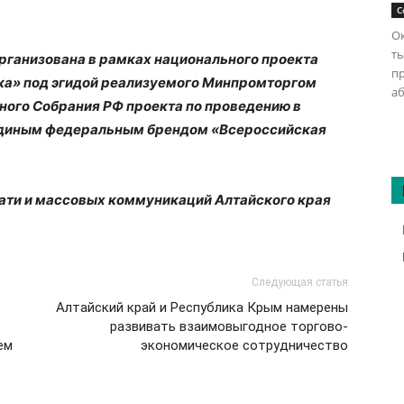
С
Ок
ты
ганизована в рамках национального проекта
п
ка» под эгидой реализуемого Минпромторгом
аб
ого Собрания РФ проекта по проведению в
единым федеральным брендом «Всероссийская
чати и массовых коммуникаций Алтайского края
Следующая статья
Алтайский край и Республика Крым намерены
развивать взаимовыгодное торгово-
ем
экономическое сотрудничество