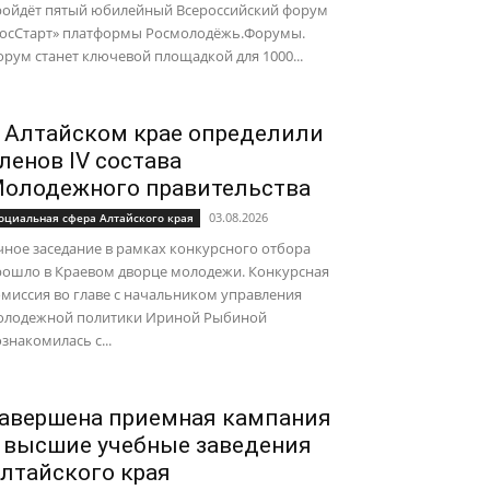
ройдёт пятый юбилейный Всероссийский форум
ГосСтарт» платформы Росмолодёжь.Форумы.
рум станет ключевой площадкой для 1000...
 Алтайском крае определили
ленов IV состава
олодежного правительства
03.08.2026
оциальная сфера Алтайского края
ное заседание в рамках конкурсного отбора
рошло в Краевом дворце молодежи. Конкурсная
миссия во главе с начальником управления
олодежной политики Ириной Рыбиной
знакомилась с...
авершена приемная кампания
 высшие учебные заведения
лтайского края