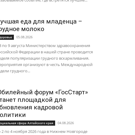
забываемое событие, где встретятся лучшие...
учшая еда для младенца –
рудное молоко
05.08.2026
доровье
3 по 9 августа Министерством здравоохранения
ссийской Федерации в нашей стране проводится
еделя популяризации грудного вскармливания.
ероприятия организуют в честь Международной
дели грудного...
билейный форум «ГосСтарт»
танет площадкой для
бновления кадровой
олитики
04.08.2026
оциальная сфера Алтайского края
 2 по 4 ноября 2026 года в Нижнем Новгороде