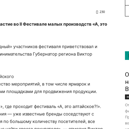
230
стие во II Фестивале малых производств «А, это
дный» участников фестиваля приветствовал и
ринимательства Губернатор региона Виктор
О
йского
н
ство мероприятий, в том числе ярмарок и
В
ыми площадками для продвижения продукции.
Н
От
, где проходит фестиваль «А, это алтайское?!».
ф
ния — уже известные бренды соседствуют с
Пр
 по большому количеству посетителей, все
во
с найти своего покупателя», — отметил Виктор