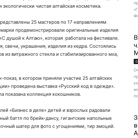
п
и экологически чистая алтайская косметика.
«
Фо
редставлены 25 мастеров по 17 направлениям
рмарки продемонстрировали оригинальные изделия
В
«С душой к Алтаю», которая работала на фестивале.
ч
я, свечи, украшения, изделия из кедра. Состоялись
М
в из витражного стекла и стабилизированного мха,
С
Оч
п
-показ, в котором приняли участие 25 алтайских
ко
ции» проведена выставка «Русский код в одежде».
м
ла показана коллекция кокошников.
по
ей «Бизнес в деле» детей и взрослых радовали
З
ный баттл по брейк-дансу, гигантские напольные
в
точный шатер для фото с угощениями, тир эмоций.
А