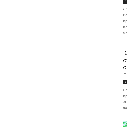
З
С
Р
п
в
че
Ю
с
о
п
С
Со
п
«
Фо