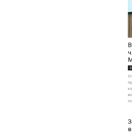
В
ч
М
С
О
п
к
м
по
З
в