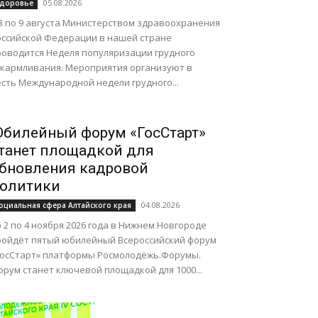
05.08.2026
доровье
 3 по 9 августа Министерством здравоохранения
оссийской Федерации в нашей стране
роводится Неделя популяризации грудного
скармливания. Мероприятия организуют в
сть Международной недели грудного...
билейный форум «ГосСтарт»
танет площадкой для
бновления кадровой
олитики
04.08.2026
оциальная сфера Алтайского края
 2 по 4 ноября 2026 года в Нижнем Новгороде
ройдёт пятый юбилейный Всероссийский форум
ГосСтарт» платформы Росмолодёжь.Форумы.
рум станет ключевой площадкой для 1000...