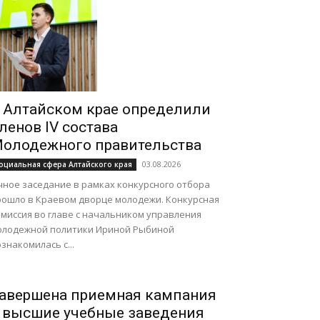
 Алтайском крае определили
ленов IV состава
олодежного правительства
03.08.2026
оциальная сфера Алтайского края
чное заседание в рамках конкурсного отбора
рошло в Краевом дворце молодежи. Конкурсная
омиссия во главе с начальником управления
олодежной политики Ириной Рыбиной
знакомилась с...
авершена приемная кампания
 высшие учебные заведения