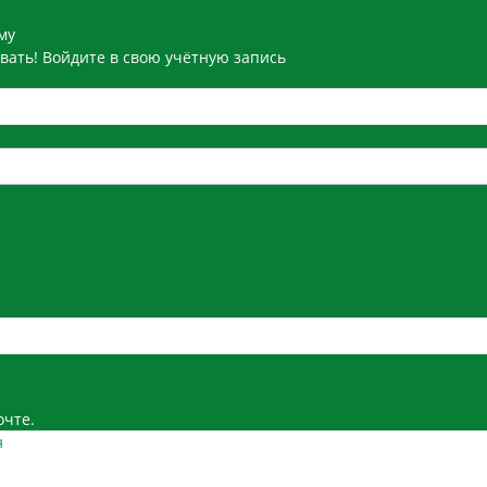
му
вать! Войдите в свою учётную запись
очте.
я