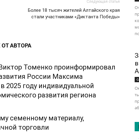
Следующая статья
Оч
Более 18 тысяч жителей Алтайского края
п
стали участниками «Диктанта Победы»
ко
м
по
 ОТ АВТОРА
З
в
я Виктор Томенко проинформировал
А
азвития России Максима
С
в 2025 году индивидуальной
Ок
мического развития региона
ты
п
аб
му семенному материалу,
ичной торговли