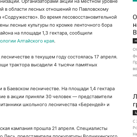
анизаций. Организаторами акции на местном уровне
й в области лесных отношений по Павловскому
О
а «Содружество». Во время лесовосстановительной
н
ены лесные культуры по кромке ленточного бора
В
айона на площади 1,3 гектара, сообщили
ологии Алтайского края
.
Н
От
ф
 лесничестве в текущем году состоялась 17 апреля.
Пр
ощи трактора высадили 4 тысячи памятных
во
не
и в Баевском лесничестве. На площади 1,4 гектара
Л
тие в акции приняли 30 человек — представители
г
питанники школьного лесничества «Берендей» и
З
С 
Ро
ская кампания прошла 21 апреля. Специалисты
Н
во Лес», представители прокуратуры Волчихинского