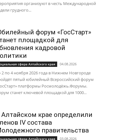
ероприятия организуют в честь Международной
дели грудного...
билейный форум «ГосСтарт»
танет площадкой для
бновления кадровой
олитики
04.08.2026
оциальная сфера Алтайского края
 2 по 4 ноября 2026 года в Нижнем Новгороде
ройдёт пятый юбилейный Всероссийский форум
ГосСтарт» платформы Росмолодёжь.Форумы.
рум станет ключевой площадкой для 1000...
 Алтайском крае определили
ленов IV состава
олодежного правительства
03.08.2026
оциальная сфера Алтайского края