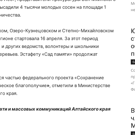
М
высадили 4 тысячи молодых сосен на площади 1
не
ничества.
Ю
ком, Озеро-Кузнецовском и Степно-Михайловском
с
ионе стартовала 16 апреля. За этот период
о
 и других ведомств, волонтеры и школьники
п
еревьев. Эстафету «Сад памяти» продолжат
С
Со
п
ся частью федерального проекта «Сохранение
«
ческое благополучие
»
, отметили в Министерстве
Фо
го края.
чати и массовых коммуникаций Алтайского края
В
ч
М
С