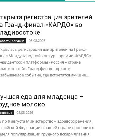
ткрыта регистрация зрителей
а Гранд-финал «КАРДО» во
ладивостоке
05.08.2026
овости региона
крылась регистрация для зрителей на Гранд-
инал Международной конкурс-премии «КАРДО»
езидентской платформы «Россия – страна
зможностей». Гранд-финал – яркое и
забываемое событие, где встретятся лучшие...
учшая еда для младенца –
рудное молоко
05.08.2026
доровье
3 по 9 августа Министерством здравоохранения
ссийской Федерации в нашей стране проводится
еделя популяризации грудного вскармливания.