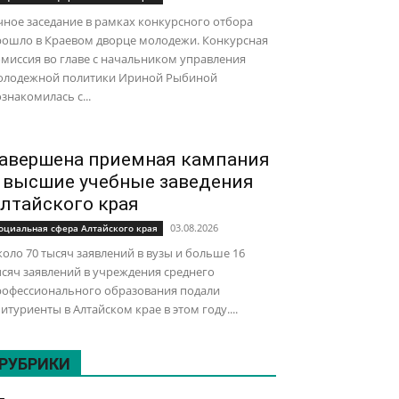
ное заседание в рамках конкурсного отбора
рошло в Краевом дворце молодежи. Конкурсная
миссия во главе с начальником управления
олодежной политики Ириной Рыбиной
знакомилась с...
авершена приемная кампания
 высшие учебные заведения
лтайского края
03.08.2026
оциальная сфера Алтайского края
оло 70 тысяч заявлений в вузы и больше 16
сяч заявлений в учреждения среднего
рофессионального образования подали
итуриенты в Алтайском крае в этом году....
РУБРИКИ