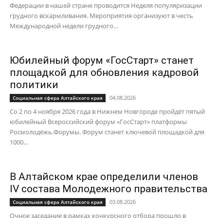
Федерации в нашей стране проводится Неделя популяризации
грудного вскармливания. Мероприятия организуют в честь
Международной недели грудного...
Юбилейный форум «ГосСтарт» станет
площадкой для обновления кадровой
политики
04.08.2026
Социальная сфера Алтайского края
Со 2 по 4 ноября 2026 года в Нижнем Новгороде пройдёт пятый
юбилейный Всероссийский форум «ГосСтарт» платформы
Росмолодёжь.Форумы. Форум станет ключевой площадкой для
1000...
В Алтайском крае определили членов
IV состава Молодежного правительства
03.08.2026
Социальная сфера Алтайского края
Очное заседание в рамках конкурсного отбора прошло в