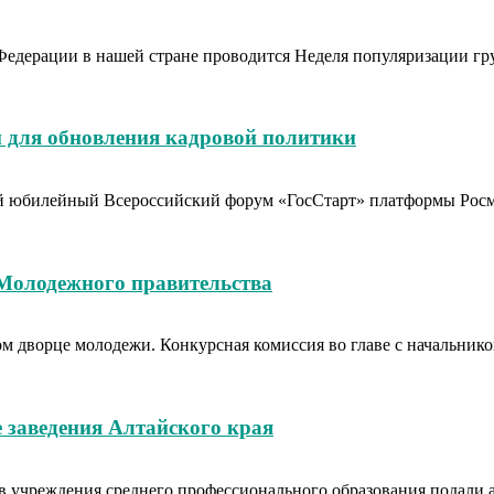
Федерации в нашей стране проводится Неделя популяризации гр
 для обновления кадровой политики
тый юбилейный Всероссийский форум «ГосСтарт» платформы Рос
 Молодежного правительства
вом дворце молодежи. Конкурсная комиссия во главе с начальн
 заведения Алтайского края
в учреждения среднего профессионального образования подали аб