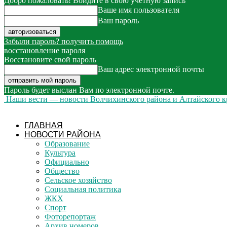
Добро пожаловать! Войдите в свою учётную запись
Ваше имя пользователя
Ваш пароль
Забыли пароль? получить помощь
восстановление пароля
Восстановите свой пароль
Ваш адрес электронной почты
Пароль будет выслан Вам по электронной почте.
Наши вести — новости Волчихинского района и Алтайского к
ГЛАВНАЯ
НОВОСТИ РАЙОНА
Образование
Культура
Официально
Общество
Сельское хозяйство
Социальная политика
ЖКХ
Спорт
Фоторепортаж
Архив номеров