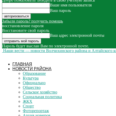
Добро пожаловать! Войдите в свою учётную запись
Ваше имя пользователя
Ваш пароль
Забыли пароль? получить помощь
восстановление пароля
Восстановите свой пароль
Ваш адрес электронной почты
Пароль будет выслан Вам по электронной почте.
Наши вести — новости Волчихинского района и Алтайского к
ГЛАВНАЯ
НОВОСТИ РАЙОНА
Образование
Культура
Официально
Общество
Сельское хозяйство
Социальная политика
ЖКХ
Спорт
Фоторепортаж
Архив номеров