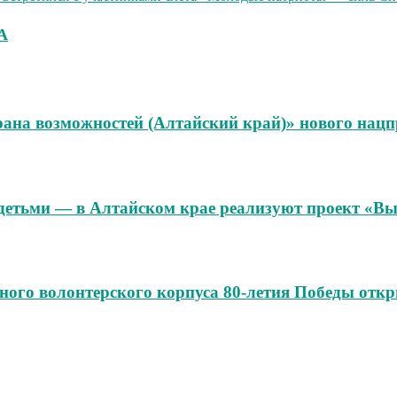
А
ана возможностей (Алтайский край)» нового нацпр
детьми — в Алтайском крае реализуют проект «Вы
го волонтерского корпуса 80-летия Победы откр