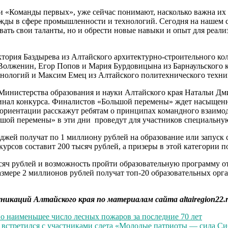
 «Команды первых», уже сейчас понимают, насколько важна их 
ды в сфере промышленности и технологий. Сегодня на нашем сл
вать свои таланты, но и обрести новые навыки и опыт для реал
тория Баздырева из Алтайского архитектурно-строительного ко
Волженин, Егор Попов и Мария Бурдовицына из Барнаульского к
нологий и Максим Емец из Алтайского политехнического техни
 Министерства образования и науки Алтайского края Натальи Д
финал конкурса. Финалистов «Большой перемены» ждет насыщенна
офориентации расскажут ребятам о принципах командного взаимо
шой перемены» в эти дни проведут для участников специальную
еджей получат по 1 миллиону рублей на образование или запус
урсов составит 200 тысяч рублей, а призеры в этой категории п
ысяч рублей и возможность пройти образовательную программу 
размере 2 миллионов рублей получат топ-20 образовательных ор
никаций Алтайского края по материалам сайта altairegion22.
но наименьшее число лесных пожаров за последние 70 лет
 встретился с участниками слета «Молодые патриоты — сила С