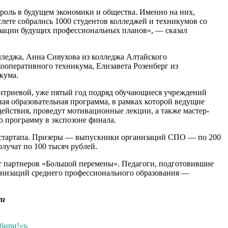
роль в будущем экономики и общества. Именно на них,
ете собрались 1000 студентов колледжей и техникумов со
изации будущих профессиональных планов», — сказал
лледжа, Анна Сивухова из колледжа Алтайского
ооперативного техникума, Елизавета Розенберг из
кума.
митриевой, уже пятый год подряд обучающиеся учреждений
я образовательная программа, в рамках которой ведущие
действия, проведут мотивационные лекции, а также мастер-
 программу в экспозоне финала.
к стартапа. Призеры — выпускники организаций СПО — по 200
олучат по 100 тысяч рублей.
от партнеров «Большой перемены». Педагоги, подготовившие
ганизаций среднего профессионального образования —
ru
ибири!»ъ