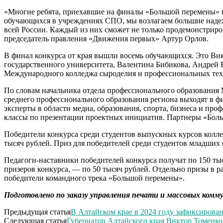
«Многие ребята, приехавшие на финалы «Большой перемены» и
обучающихся в учреждениях СПО, мы возлагаем большие надеж
всей России. Каждый из них сможет не только продемонстриро
председатель правления «Движения первых» Артур Орлов.
В финал конкурса от края вышли восемь обучающихся. Это Вик
государственного университета, Валентина Бибикова, Андрей 
Международного колледжа сыроделия и профессиональных тех
По словам начальника отдела профессионального образования
среднего профессионального образования региона выходят в 
эксперты в области медиа, образования, спорта, бизнеса и пр
классы по презентации проектных инициатив. Партнеры «Боль
Победители конкурса среди студентов выпускных курсов колл
тысяч рублей. Приз для победителей среди студентов младших к
Педагоги-наставники победителей конкурса получат по 150 т
призеров конкурса, — по 50 тысяч рублей. Отдельно призы в 
победители командного трека «Большой перемены».
Подготовлено по заказу управления печати и массовых комму
Предыдущая статья
В Алтайском крае в 2024 году зафиксирова
Следующая статья
Губернатор Алтайского края Виктор Томенко