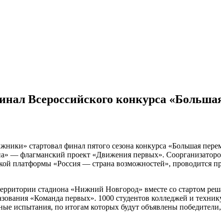
инал Всероссийского конкурса «Больша
ники» стартовал финал пятого сезона конкурса «Большая перем
а» — флагманский проект «Движения первых». Соорганизатором
ской платформы «Россия — страна возможностей», проводится 
ерритории стадиона «Нижний Новгород» вместе со стартом реш
азования «Команда первых». 1000 студентов колледжей и техник
е испытания, по итогам которых будут объявлены победители,