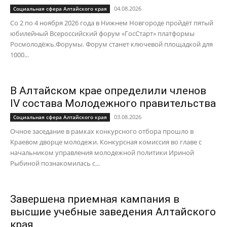
04.08.2026
Социальная сфера Алтайского края
Со 2 по 4 ноября 2026 года в Нижнем Новгороде пройдёт пятый
юбилейный Всероссийский форум «ГосСтарт» платформы
Росмолодёжь.Форумы. Форум станет ключевой площадкой для
1000...
В Алтайском крае определили членов
IV состава Молодежного правительства
03.08.2026
Социальная сфера Алтайского края
Очное заседание в рамках конкурсного отбора прошло в
Краевом дворце молодежи. Конкурсная комиссия во главе с
начальником управления молодежной политики Ириной
Рыбиной познакомилась с...
Завершена приемная кампания в
высшие учебные заведения Алтайского
края