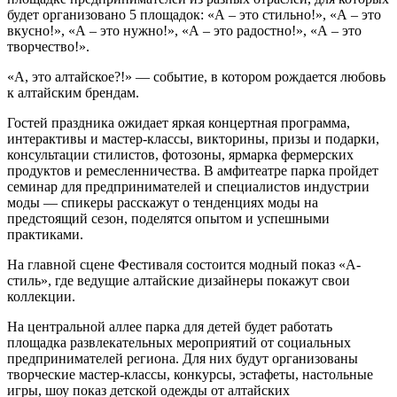
будет организовано 5 площадок: «А – это стильно!», «А – это
вкусно!», «А – это нужно!», «А – это радостно!», «А – это
творчество!».
«А, это алтайское?!» — событие, в котором рождается любовь
к алтайским брендам.
Гостей праздника ожидает яркая концертная программа,
интерактивы и мастер-классы, викторины, призы и подарки,
консультации стилистов, фотозоны, ярмарка фермерских
продуктов и ремесленничества. В амфитеатре парка пройдет
семинар для предпринимателей и специалистов индустрии
моды — спикеры расскажут о тенденциях моды на
предстоящий сезон, поделятся опытом и успешными
практиками.
На главной сцене Фестиваля состоится модный показ «А-
стиль», где ведущие алтайские дизайнеры покажут свои
коллекции.
На центральной аллее парка для детей будет работать
площадка развлекательных мероприятий от социальных
предпринимателей региона. Для них будут организованы
творческие мастер-классы, конкурсы, эстафеты, настольные
игры, шоу показ детской одежды от алтайских