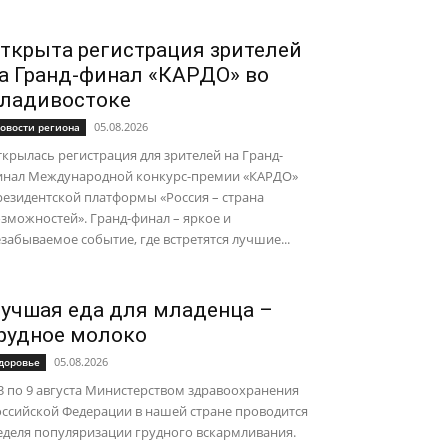
ткрыта регистрация зрителей
а Гранд-финал «КАРДО» во
ладивостоке
05.08.2026
овости региона
крылась регистрация для зрителей на Гранд-
инал Международной конкурс-премии «КАРДО»
езидентской платформы «Россия – страна
зможностей». Гранд-финал – яркое и
забываемое событие, где встретятся лучшие...
учшая еда для младенца –
рудное молоко
05.08.2026
доровье
3 по 9 августа Министерством здравоохранения
ссийской Федерации в нашей стране проводится
еделя популяризации грудного вскармливания.