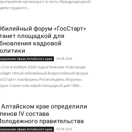
ероприятия организуют в честь Международной
дели грудного...
билейный форум «ГосСтарт»
танет площадкой для
бновления кадровой
олитики
04.08.2026
оциальная сфера Алтайского края
 2 по 4 ноября 2026 года в Нижнем Новгороде
ройдёт пятый юбилейный Всероссийский форум
ГосСтарт» платформы Росмолодёжь.Форумы.
рум станет ключевой площадкой для 1000...
 Алтайском крае определили
ленов IV состава
олодежного правительства
03.08.2026
оциальная сфера Алтайского края