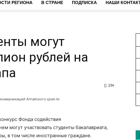
СТИ РЕГИОНА
В СТРАНЕ
ПОДПИСКА
НАШИ КОНТАК
енты могут
лион рублей на
апа
234
 коммуникаций Алтайского края по
 конкурс Фонда содействия
 нем могут участвовать студенты бакалавриата,
ры, в том числе иностранные граждане.