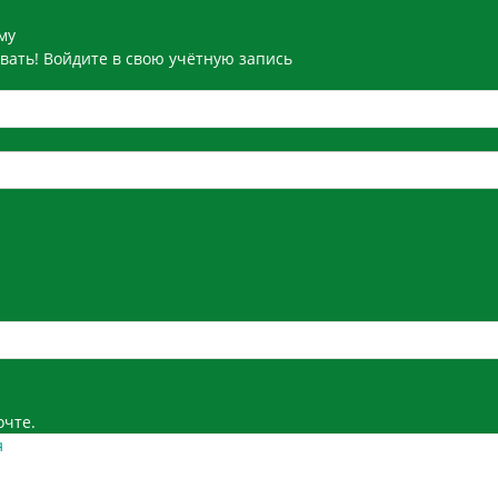
му
вать! Войдите в свою учётную запись
очте.
я