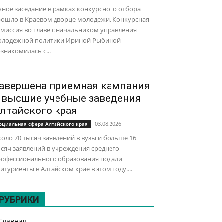
ное заседание в рамках конкурсного отбора
рошло в Краевом дворце молодежи. Конкурсная
миссия во главе с начальником управления
олодежной политики Ириной Рыбиной
знакомилась с...
авершена приемная кампания
 высшие учебные заведения
лтайского края
03.08.2026
оциальная сфера Алтайского края
оло 70 тысяч заявлений в вузы и больше 16
сяч заявлений в учреждения среднего
рофессионального образования подали
итуриенты в Алтайском крае в этом году....
РУБРИКИ
Главная