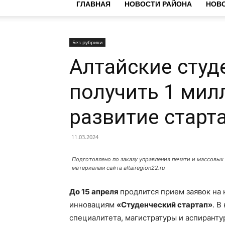
ГЛАВНАЯ
НОВОСТИ РАЙОНА
НОВО
Без рубрики
Алтайские студ
получить 1 мил
развитие старт
11.03.2024
Подготовлено по заказу управления печати и массовых
материалам сайта altairegion22.ru
До 15 апреля
продлится прием заявок на
инновациям
«Студенческий стартап»
. В
специалитета, магистратуры и аспиранту