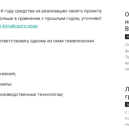
24 году средства на реализацию своего проекта
О
 больше в сравнении с прошлым годом, уточняют
н
 Алтайского края
.
В
Н
ответствовать одному из семи тематических
От
ф
Пр
во
не
ежения;
риалы;
Л
роизводственные технологии;
г
З
С 
Ро
Н