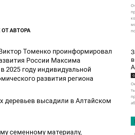
Оч
п
ко
м
 ОТ АВТОРА
по
я Виктор Томенко проинформировал
З
в
азвития России Максима
А
в 2025 году индивидуальной
С
мического развития региона
Ок
ты
п
х деревьев высадили в Алтайском
аб
му семенному материалу,