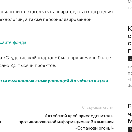
М
не
спилотных летательных аппаратов, станкостроения,
технологий, а также персонализированной
Ю
с
сайте фонда
.
о
п
рса «Студенческий стартап» было привлечено более
С
рано 2,5 тысячи проектов.
Со
п
«
чати и массовых коммуникаций Алтайского края
Фо
В
Следующая статья
ч
Алтайский край присоединится к
М
м
противопожарной информационной кампании
«Останови огонь!»
С