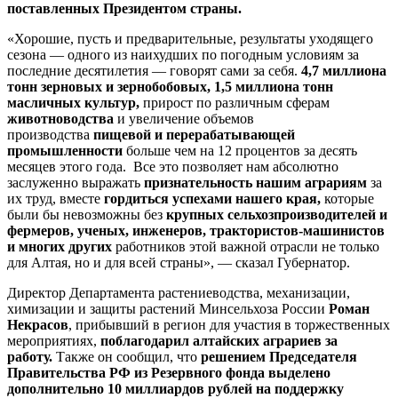
поставленных Президентом страны.
«Хорошие, пусть и предварительные, результаты уходящего
сезона — одного из наихудших по погодным условиям за
последние десятилетия — говорят сами за себя.
4,7 миллиона
тонн зерновых и зернобобовых, 1,5 миллиона тонн
масличных культур,
прирост по различным сферам
животноводства
и увеличение объемов
производства
пищевой и перерабатывающей
промышленности
больше чем на 12 процентов за десять
месяцев этого года.
Все это позволяет нам абсолютно
заслуженно выражать
признательность нашим аграриям
за
их труд, вместе
гордиться успехами нашего края,
которые
были бы невозможны без
крупных сельхозпроизводителей и
фермеров, ученых, инженеров, трактористов-машинистов
и многих других
работников этой важной отрасли не только
для Алтая, но и для всей страны», — сказал Губернатор.
Директор Департамента растениеводства, механизации,
химизации и защиты растений Минсельхоза России
Роман
Некрасов
, прибывший в регион для участия в торжественных
мероприятиях,
поблагодарил алтайских аграриев за
работу.
Также он сообщил, что
решением Председателя
Правительства РФ из Резервного фонда выделено
дополнительно 10 миллиардов рублей на поддержку