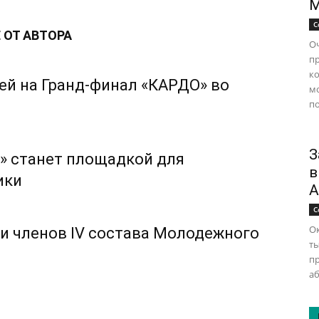
М
С
 ОТ АВТОРА
Оч
п
ко
ей на Гранд-финал «КАРДО» во
м
по
З
» станет площадкой для
в
ики
А
С
Ок
и членов IV состава Молодежного
ты
п
аб