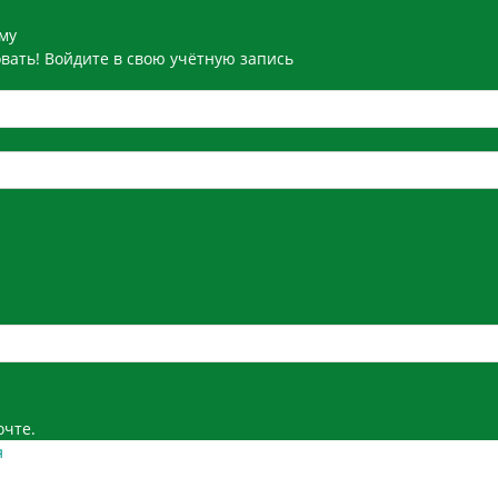
ему
вать! Войдите в свою учётную запись
очте.
я