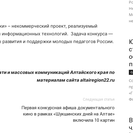
Ро
Н
М
не
ки» – некоммерческий проект, реализуемый
и информационных технологий. Задача конкурса —
Ю
 развития и поддержки молодых педагогов России.
с
о
п
 и массовых коммуникаций Алтайского края по
С
материалам сайта altairegion22.ru
Со
п
«
Фо
Следующая статья
Первая конкурсная афиша документального
кино в рамках «Шукшинских дней на Алтае»
В
включила 10 картин
ч