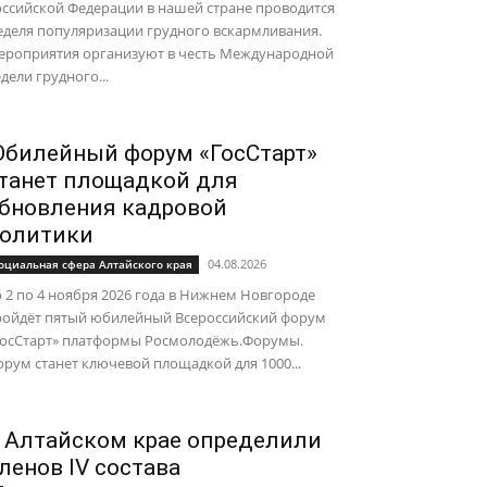
ссийской Федерации в нашей стране проводится
еделя популяризации грудного вскармливания.
ероприятия организуют в честь Международной
дели грудного...
билейный форум «ГосСтарт»
танет площадкой для
бновления кадровой
олитики
04.08.2026
оциальная сфера Алтайского края
 2 по 4 ноября 2026 года в Нижнем Новгороде
ройдёт пятый юбилейный Всероссийский форум
ГосСтарт» платформы Росмолодёжь.Форумы.
рум станет ключевой площадкой для 1000...
 Алтайском крае определили
ленов IV состава