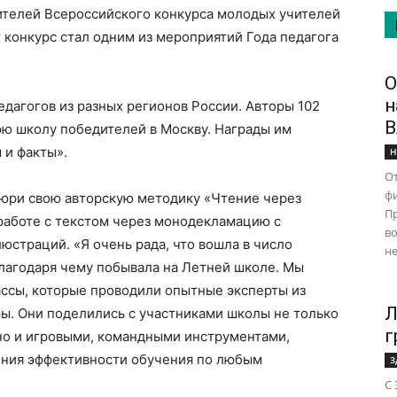
ителей Всероссийского конкурса молодых учителей
 конкурс стал одним из мероприятий Года педагога
О
н
едагогов из разных регионов России. Авторы 102
В
ю школу победителей в Москву. Награды им
 и факты».
Н
От
ф
жюри свою авторскую методику «Чтение через
Пр
работе с текстом через монодекламацию с
во
юстраций. «Я очень рада, что вошла в число
не
благодаря чему побывала на Летней школе. Мы
ассы, которые проводили опытные эксперты из
Л
ры. Они поделились с участниками школы не только
г
 но и игровыми, командными инструментами,
ения эффективности обучения по любым
З
С 