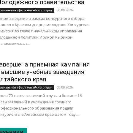
олодежного правительства
03.08.2026
оциальная сфера Алтайского края
ное заседание в рамках конкурсного отбора
рошло в Краевом дворце молодежи. Конкурсная
миссия во главе с начальником управления
олодежной политики Ириной Рыбиной
знакомилась с...
авершена приемная кампания
 высшие учебные заведения
лтайского края
03.08.2026
оциальная сфера Алтайского края
оло 70 тысяч заявлений в вузы и больше 16
сяч заявлений в учреждения среднего
рофессионального образования подали
итуриенты в Алтайском крае в этом году....
РУБРИКИ