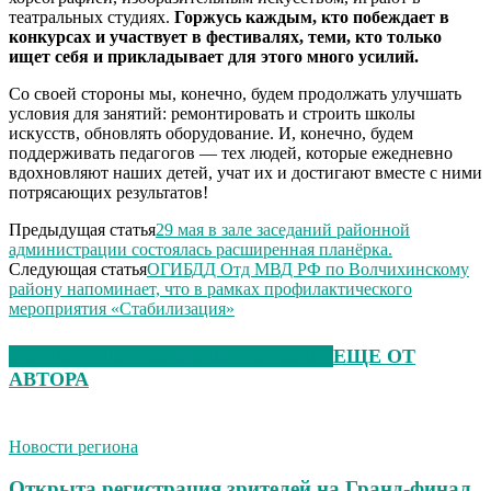
театральных студиях.
Горжусь каждым, кто побеждает в
конкурсах и участвует в фестивалях, теми, кто только
ищет себя и прикладывает для этого много усилий.
Со своей стороны мы, конечно, будем продолжать улучшать
условия для занятий: ремонтировать и строить школы
искусств, обновлять оборудование. И, конечно, будем
поддерживать педагогов — тех людей, которые ежедневно
вдохновляют наших детей, учат их и достигают вместе с ними
потрясающих результатов!
Предыдущая статья
29 мая в зале заседаний районной
администрации состоялась расширенная планёрка.
Следующая статья
ОГИБДД Отд МВД РФ по Волчихинскому
району напоминает, что в рамках профилактического
мероприятия «Стабилизация»
ЭТО МОЖЕТ БЫТЬ ИНТЕРЕСНО
ЕЩЕ ОТ
АВТОРА
Новости региона
Открыта регистрация зрителей на Гранд-финал