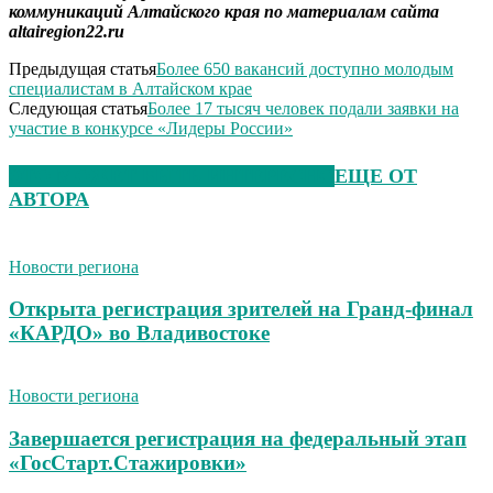
коммуникаций Алтайского края по материалам сайта
altairegion
22.
ru
Предыдущая статья
Более 650 вакансий доступно молодым
специалистам в Алтайском крае
Следующая статья
Более 17 тысяч человек подали заявки на
участие в конкурсе «Лидеры России»
ЭТО МОЖЕТ БЫТЬ ИНТЕРЕСНО
ЕЩЕ ОТ
АВТОРА
Новости региона
Открыта регистрация зрителей на Гранд-финал
«КАРДО» во Владивостоке
Новости региона
Завершается регистрация на федеральный этап
«ГосСтарт.Стажировки»