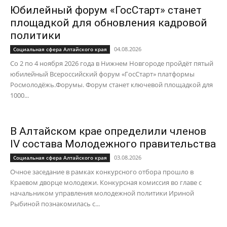
Юбилейный форум «ГосСтарт» станет
площадкой для обновления кадровой
политики
04.08.2026
Социальная сфера Алтайского края
Со 2 по 4 ноября 2026 года в Нижнем Новгороде пройдёт пятый
юбилейный Всероссийский форум «ГосСтарт» платформы
Росмолодёжь.Форумы. Форум станет ключевой площадкой для
1000...
В Алтайском крае определили членов
IV состава Молодежного правительства
03.08.2026
Социальная сфера Алтайского края
Очное заседание в рамках конкурсного отбора прошло в
Краевом дворце молодежи. Конкурсная комиссия во главе с
начальником управления молодежной политики Ириной
Рыбиной познакомилась с...