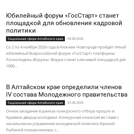
Юбилейный форум «ГосСтарт» станет
площадкой для обновления кадровой
политики
04.08.2026
Социальная сфера Алтайского края
Со 2 по 4 ноября 2026 года в Нижнем Новгороде пройдёт пятый
юбилейный Всероссийский форум «ГосСтарт» платформы
Росмолодёжь.Форумы. Форум станет ключевой площадкой для
1000...
В Алтайском крае определили членов
IV состава Молодежного правительства
03.08.2026
Социальная сфера Алтайского края
Очное заседание в рамках конкурсного отбора прошло в
Краевом дворце молодежи. Конкурсная комиссия во главе с
начальником управления молодежной политики Ириной
Рыбиной познакомилась с...