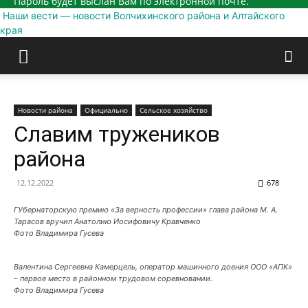
Пароль будет выслан Вам по электронной почте.
Наши вести — новости Волчихинского района и Алтайского
края
Новости района
Официально
Сельское хозяйство
Славим тружеников
района
12.12.2022
678
ГУбернаторскую премию «За верность профессии» глава района М. А.
Тарасов вручил Анатолию Иосифовичу Кравченко
Фото Владимира Гусева
Валентина Сергеевна Камерцель, оператор машинного доения ООО «АПК»
– первое место в районном трудовом соревновании.
Фото Владимира Гусева