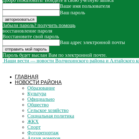
Добро пожаловать! Войдите в свою учётную запись
Ваше имя пользователя
Ваш пароль
Забыли пароль? получить помощь
восстановление пароля
Восстановите свой пароль
Ваш адрес электронной почты
Пароль будет выслан Вам по электронной почте.
Наши вести — новости Волчихинского района и Алтайского к
ГЛАВНАЯ
НОВОСТИ РАЙОНА
Образование
Культура
Официально
Общество
Сельское хозяйство
Социальная политика
ЖКХ
Спорт
Фоторепортаж
Архив номеров