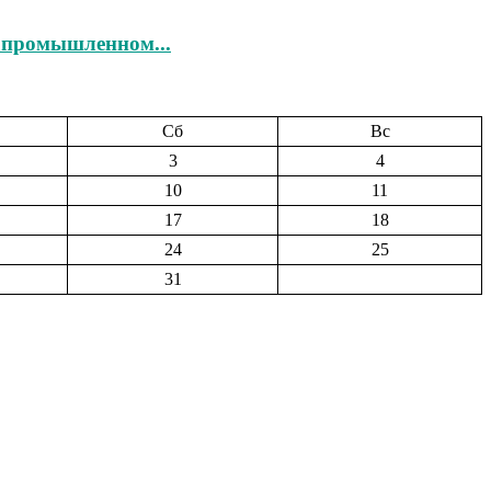
опромышленном...
Сб
Вс
3
4
10
11
17
18
24
25
31