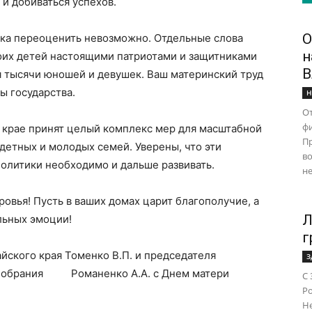
 и добиваться успехов.
О
нка переоценить невозможно. Отдельные слова
н
оих детей настоящими патриотами и защитниками
В
я тысячи юношей и девушек. Ваш материнский труд
ы государства.
Н
От
ф
м крае принят целый комплекс мер для масштабной
Пр
детных и молодых семей. Уверены, что эти
во
олитики необходимо и дальше развивать.
не
овья! Пусть в ваших домах царит благополучие, а
Л
льных эмоции!
г
йского края Томенко В.П. и председателя
З
о Собрания Романенко А.А. с Днем матери
С 
Ро
Н