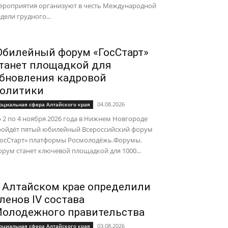
ероприятия организуют в честь Международной
дели грудного...
билейный форум «ГосСтарт»
танет площадкой для
бновления кадровой
олитики
04.08.2026
оциальная сфера Алтайского края
 2 по 4 ноября 2026 года в Нижнем Новгороде
ройдёт пятый юбилейный Всероссийский форум
ГосСтарт» платформы Росмолодёжь.Форумы.
рум станет ключевой площадкой для 1000...
 Алтайском крае определили
ленов IV состава
олодежного правительства
03.08.2026
оциальная сфера Алтайского края