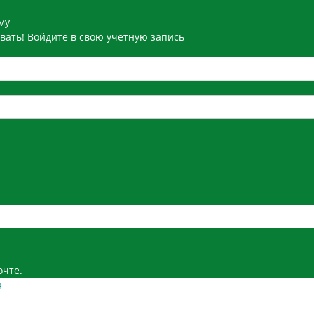
му
вать! Войдите в свою учётную запись
очте.
я