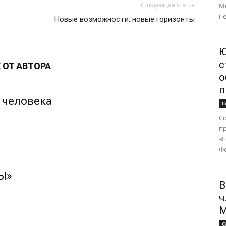
М
Следующая статья
не
Новые возможности, новые горизонты
Ю
с
 ОТ АВТОРА
о
п
 человека
С
Со
п
«
Фо
Ы»
В
ч
М
С