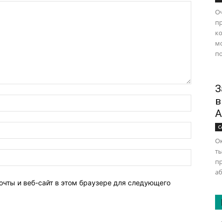
Оч
п
ко
м
по
З
в
А
С
Ок
ты
п
аб
очты и веб-сайт в этом браузере для следующего