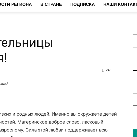
СТИ РЕГИОНА
В СТРАНЕ
ПОДПИСКА
НАШИ КОНТАК
тельницы
я!
243
каций
изких и родных людей. Именно вы окружаете детей
ностей. Материнское доброе слово, ласковый
и взрослому. Сила этой любви поддерживает всю