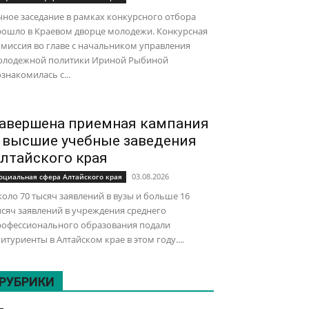
ное заседание в рамках конкурсного отбора
рошло в Краевом дворце молодежи. Конкурсная
миссия во главе с начальником управления
олодежной политики Ириной Рыбиной
знакомилась с...
авершена приемная кампания
 высшие учебные заведения
лтайского края
03.08.2026
оциальная сфера Алтайского края
оло 70 тысяч заявлений в вузы и больше 16
сяч заявлений в учреждения среднего
рофессионального образования подали
итуриенты в Алтайском крае в этом году....
РУБРИКИ