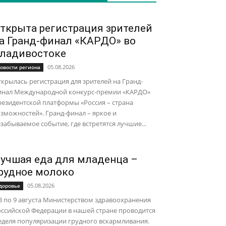
ткрыта регистрация зрителей
а Гранд-финал «КАРДО» во
ладивостоке
05.08.2026
овости региона
крылась регистрация для зрителей на Гранд-
инал Международной конкурс-премии «КАРДО»
езидентской платформы «Россия – страна
зможностей». Гранд-финал – яркое и
забываемое событие, где встретятся лучшие...
учшая еда для младенца –
рудное молоко
05.08.2026
доровье
3 по 9 августа Министерством здравоохранения
ссийской Федерации в нашей стране проводится
еделя популяризации грудного вскармливания.