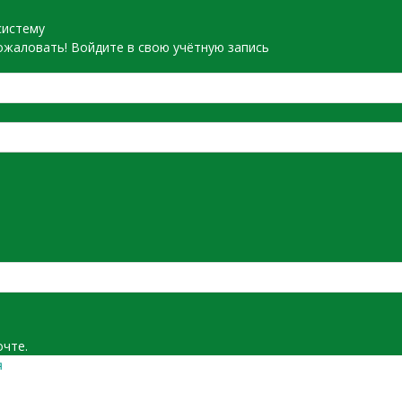
систему
жаловать! Войдите в свою учётную запись
очте.
я