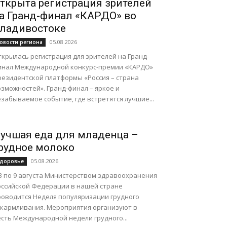
ткрыта регистрация зрителей
а Гранд-финал «КАРДО» во
ладивостоке
05.08.2026
овости региона
крылась регистрация для зрителей на Гранд-
инал Международной конкурс-премии «КАРДО»
резидентской платформы «Россия – страна
зможностей». Гранд-финал – яркое и
забываемое событие, где встретятся лучшие...
учшая еда для младенца –
рудное молоко
05.08.2026
доровье
 3 по 9 августа Министерством здравоохранения
оссийской Федерации в нашей стране
роводится Неделя популяризации грудного
скармливания. Мероприятия организуют в
сть Международной недели грудного...