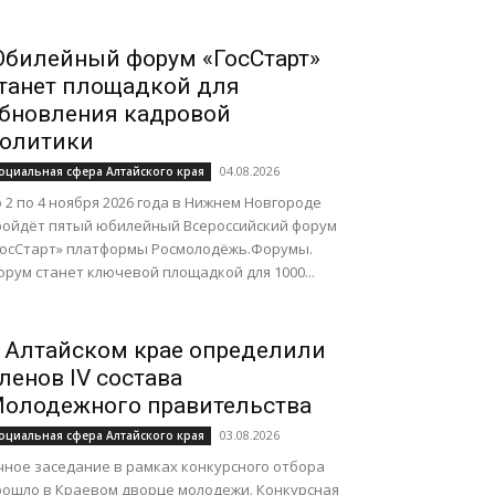
билейный форум «ГосСтарт»
танет площадкой для
бновления кадровой
олитики
04.08.2026
оциальная сфера Алтайского края
 2 по 4 ноября 2026 года в Нижнем Новгороде
ройдёт пятый юбилейный Всероссийский форум
ГосСтарт» платформы Росмолодёжь.Форумы.
рум станет ключевой площадкой для 1000...
 Алтайском крае определили
ленов IV состава
олодежного правительства
03.08.2026
оциальная сфера Алтайского края
чное заседание в рамках конкурсного отбора
рошло в Краевом дворце молодежи. Конкурсная