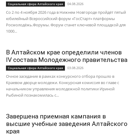
04.08.2026
Социальная сфера Алтайского края
Со 2 по 4 ноября 2026 года в Нижнем Новгороде пройдёт пятый
юбилейный Всероссийский форум «ГосСтарт» платформы
Росмолодёжь.Форумы. Форум станет ключевой площадкой для
1000...
В Алтайском крае определили членов
IV состава Молодежного правительства
03.08.2026
Социальная сфера Алтайского края
Очное заседание в рамках конкурсного отбора прошло в
Краевом дворце молодежи. Конкурсная комиссия во главе с
начальником управления молодежной политики Ириной
Рыбиной познакомилась с...
Завершена приемная кампания в
высшие учебные заведения Алтайского
края