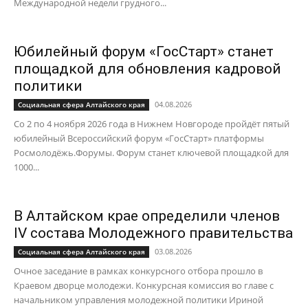
Международной недели грудного...
Юбилейный форум «ГосСтарт» станет
площадкой для обновления кадровой
политики
04.08.2026
Социальная сфера Алтайского края
Со 2 по 4 ноября 2026 года в Нижнем Новгороде пройдёт пятый
юбилейный Всероссийский форум «ГосСтарт» платформы
Росмолодёжь.Форумы. Форум станет ключевой площадкой для
1000...
В Алтайском крае определили членов
IV состава Молодежного правительства
03.08.2026
Социальная сфера Алтайского края
Очное заседание в рамках конкурсного отбора прошло в
Краевом дворце молодежи. Конкурсная комиссия во главе с
начальником управления молодежной политики Ириной