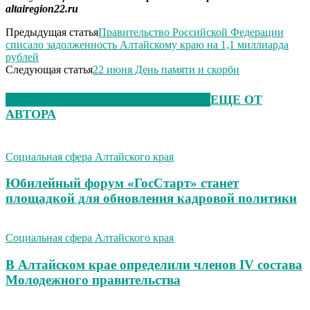
altairegion22.ru
Предыдущая статья
Правительство Российской Федерации
списало задолженность Алтайскому краю на 1,1 миллиарда
рублей
Следующая статья
22 июня День памяти и скорби
ЭТО МОЖЕТ БЫТЬ ИНТЕРЕСНО
ЕЩЕ ОТ
АВТОРА
Социальная сфера Алтайского края
Юбилейный форум «ГосСтарт» станет
площадкой для обновления кадровой политики
Социальная сфера Алтайского края
В Алтайском крае определили членов IV состава
Молодежного правительства