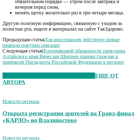
обязательном порядке — утром после завтрака и
вечером перед сном,
менять щетку желательно раз в три-четыре месяца.
Другую полезную информацию, связанную с уходом за
полостью рта, ищите в материалах на сайте ТакЗдорово.
Предыдущая статья
Для иностранцев действуют новые
правила покупки сим-карт
Следующая статья
Исполняющий обязанности прокурора
Алтайского края Вячеслав Шипиев принял граждан в
приёмной Президента Российской Федерации в регионе
ЭТО МОЖЕТ БЫТЬ ИНТЕРЕСНО
ЕЩЕ ОТ
АВТОРА
Новости региона
Открыта регистрация зрителей на Гранд-финал
«КАРДО» во Владивостоке
Новости региона