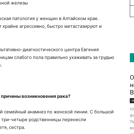
очной железы
еская патология у женщин в Алтайском крае.
 крайне агрессивно, быстро метастазируют и
ьтативно-диагностического центра Евгения
ницам слабого пола правильно ухаживать за грудью
.
О
н
В
 причины возникновения рака?
Н
От
й семейный анамнез по женской линии. С большой
ф
и три-четыре родственницы перенесли
Пр
тя, сестра.
во