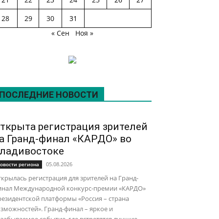
28
29
30
31
« Сен
Ноя »
ПОСЛЕДНИЕ НОВОСТИ
ткрыта регистрация зрителей
а Гранд-финал «КАРДО» во
ладивостоке
05.08.2026
овости региона
крылась регистрация для зрителей на Гранд-
инал Международной конкурс-премии «КАРДО»
езидентской платформы «Россия – страна
зможностей». Гранд-финал – яркое и