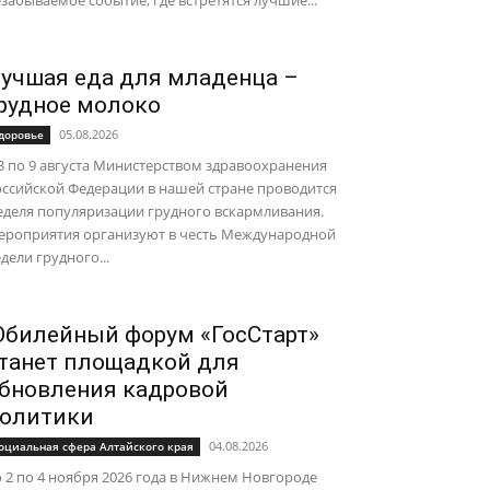
забываемое событие, где встретятся лучшие...
учшая еда для младенца –
рудное молоко
05.08.2026
доровье
3 по 9 августа Министерством здравоохранения
ссийской Федерации в нашей стране проводится
еделя популяризации грудного вскармливания.
ероприятия организуют в честь Международной
дели грудного...
билейный форум «ГосСтарт»
танет площадкой для
бновления кадровой
олитики
04.08.2026
оциальная сфера Алтайского края
 2 по 4 ноября 2026 года в Нижнем Новгороде