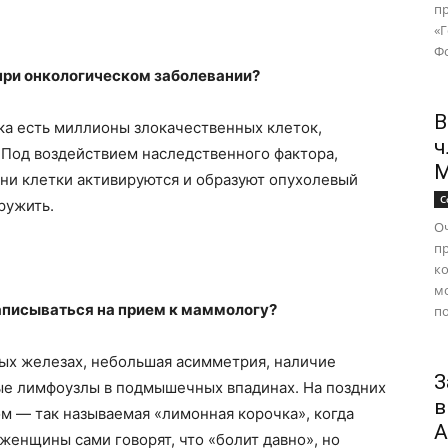
п
«
Фо
при онкологическом заболевании?
В
ка есть миллионы злокачественных клеток,
ч
 Под воздействием наследственного фактора,
М
зни клетки активируются и образуют опухолевый
С
ружить.
Оч
п
ко
м
записываться на прием к маммологу?
по
ых железах, небольшая асимметрия, наличие
З
ные лимфоузлы в подмышечных впадинах. На поздних
в
м — так называемая «лимонная корочка», когда
А
 женщины сами говорят, что «болит давно», но