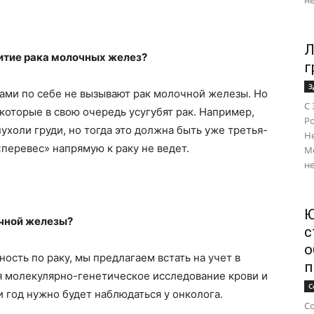
не
Л
витие рака молочных желез?
г
З
сами по себе не вызывают рак молочной железы. Но
С 
 которые в свою очередь усугубят рак. Например,
Ро
ухоли груди, но тогда это должна быть уже третья-
Н
перевес» напрямую к раку не ведет.
М
не
Ю
чной железы?
с
о
сть по раку, мы предлагаем встать на учет в
п
я молекулярно-генетическое исследование крови и
С
и год нужно будет наблюдаться у онколога.
Со