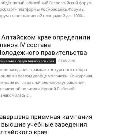
ройдёт пятый юбилейный Всероссийский форум
ГосСтарт» платформы Росмолодёжь.Форумы.
рум станет ключевой площадкой для 1000...
 Алтайском крае определили
ленов IV состава
олодежного правительства
03.08.2026
оциальная сфера Алтайского края
ное заседание в рамках конкурсного отбора
рошло в Краевом дворце молодежи. Конкурсная
миссия во главе с начальником управления
олодежной политики Ириной Рыбиной
знакомилась с...
авершена приемная кампания
 высшие учебные заведения
лтайского края