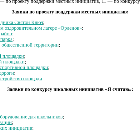
их — по проекту поддержки местных инициатив, 11 — по конкур
Заявки по проекту поддержки местных инициатив:
одника Святой Ключ
;
ком оздоровительном лагере «Орленок»
;
 район
;
 парка
;
о общественной территории
;
ой площадки
;
ой площадки
;
 спортивной площадки
;
дороги
;
устройство площади
.
Заявки по конкурсу школьных инициатив «Я считаю»:
оборудование для школьников
;
еаций
;
ских инициатив
;