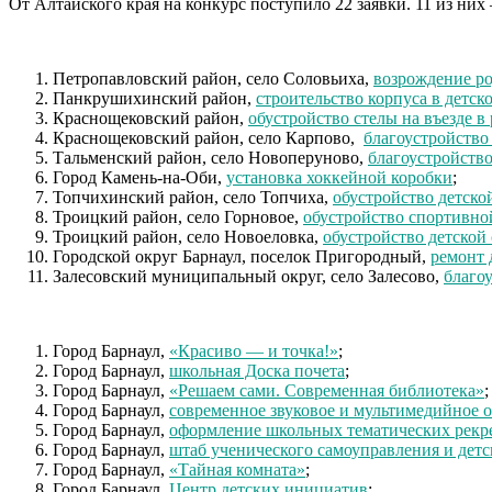
От Алтайского края на конкурс поступило 22 заявки. 11 из н
Петропавловский район, село Соловьиха,
возрождение р
Панкрушихинский район,
строительство корпуса в детс
Краснощековский район,
обустройство стелы на въезде в
Краснощековский район, село Карпово,
благоустройство
Тальменский район, село Новоперуново,
благоустройств
Город Камень-на-Оби,
установка хоккейной коробки
;
Топчихинский район, село Топчиха,
обустройство детск
Троицкий район, село Горновое,
обустройство спортивн
Троицкий район, село Новоеловка,
обустройство детской
Городской округ Барнаул, поселок Пригородный,
ремонт 
Залесовский муниципальный округ, село Залесово,
благо
Город Барнаул,
«Красиво — и точка!»
;
Город Барнаул,
школьная Доска почета
;
Город Барнаул,
«Решаем сами. Современная библиотека»
;
Город Барнаул,
современное звуковое и мультимедийное 
Город Барнаул,
оформление школьных тематических рекр
Город Барнаул,
штаб ученического самоуправления и дет
Город Барнаул,
«Тайная комната»
;
Город Барнаул,
Центр детских инициатив
;