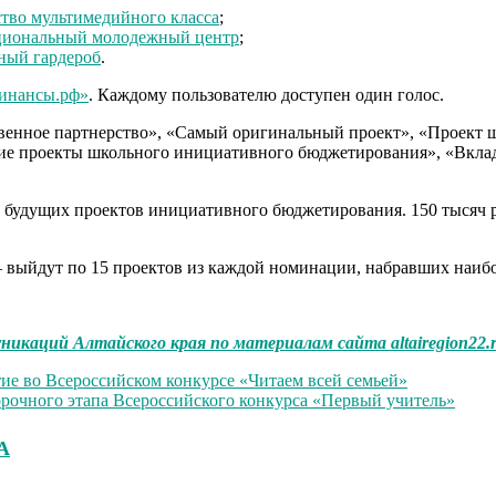
ство мультимедийного класса
;
иональный молодежный центр
;
ный гардероб
.
инансы.рф»
. Каждому пользователю доступен один голос.
венное партнерство», «Самый оригинальный проект», «Проект 
ие проекты школьного инициативного бюджетирования», «Вклад
удущих проектов инициативного бюджетирования. 150 тысяч руб
выйдут по 15 проектов из каждой номинации, набравших наибо
никаций Алтайского края по материалам сайта altairegion22.
тие во Всероссийском конкурсе «Читаем всей семьей»
орочного этапа Всероссийского конкурса «Первый учитель»
А