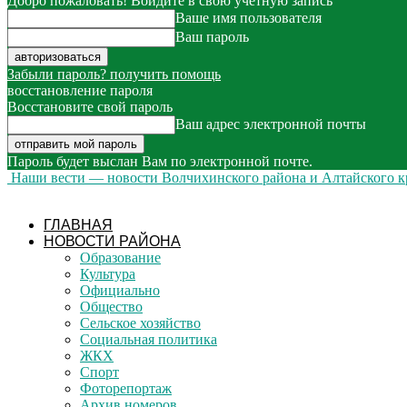
Добро пожаловать! Войдите в свою учётную запись
Ваше имя пользователя
Ваш пароль
Забыли пароль? получить помощь
восстановление пароля
Восстановите свой пароль
Ваш адрес электронной почты
Пароль будет выслан Вам по электронной почте.
Наши вести — новости Волчихинского района и Алтайского к
ГЛАВНАЯ
НОВОСТИ РАЙОНА
Образование
Культура
Официально
Общество
Сельское хозяйство
Социальная политика
ЖКХ
Спорт
Фоторепортаж
Архив номеров