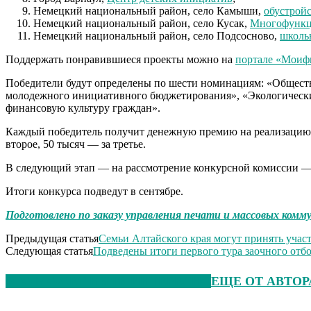
Немецкий национальный район, село Камыши,
обустрой
Немецкий национальный район, село Кусак,
Многофункц
Немецкий национальный район, село Подсосново,
школь
Поддержать понравившиеся проекты можно на
портале «Моиф
Победители будут определены по шести номинациям: «Общест
молодежного инициативного бюджетирования», «Экологическ
финансовую культуру граждан».
Каждый победитель получит денежную премию на реализацию б
второе, 50 тысяч — за третье.
В следующий этап — на рассмотрение конкурсной комиссии — 
Итоги конкурса подведут в сентябре.
Подготовлено по заказу управления печати и массовых комму
Предыдущая статья
Семьи Алтайского края могут принять учас
Следующая статья
Подведены итоги первого тура заочного отб
ЭТО МОЖЕТ БЫТЬ ИНТЕРЕСНО
ЕЩЕ ОТ АВТОР